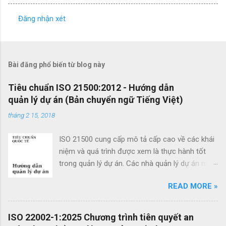
Đăng nhận xét
N
h
ậ
Bài đăng phổ biến từ blog này
n
x
Tiêu chuẩn ISO 21500:2012 - Hướng dẫn
quản lý dự án (Bản chuyển ngữ Tiếng Việt)
é
t
tháng 2 15, 2018
ISO 21500 cung cấp mô tả cấp cao về các khái
niệm và quá trình được xem là thực hành tốt
trong quản lý dự án. Các nhà quản lý dự án mới
cũng như các nhà quản lý dự án giàu kinh
READ MORE »
nghiệm có thể sử dụng hướng dẫn quản lý dự
án theo tiêu chuẩn này để cải thiện thành công
của dự án và đạt được kết quả kinh doanh. Các
ISO 22002-1:2025 Chương trình tiên quyết an
lợi ích của ISO 21500 bao gồm: Khuyến khích