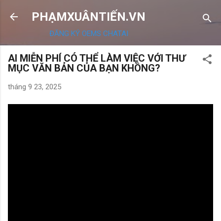
Chuyển đến nội dung chính
PHẠMXUÂNTIẾN.VN
ĐĂNG KÝ OEMS CHATAI
AI MIỄN PHÍ CÓ THỂ LÀM VIỆC VỚI THƯ
MỤC VĂN BẢN CỦA BẠN KHÔNG?
tháng 9 23, 2025