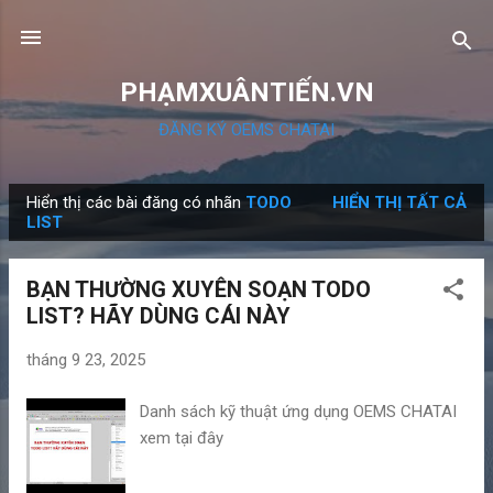
Chuyển đến nội dung chính
PHẠMXUÂNTIẾN.VN
ĐĂNG KÝ OEMS CHATAI
Hiển thị các bài đăng có nhãn
TODO
HIỂN THỊ TẤT CẢ
B
LIST
à
i
BẠN THƯỜNG XUYÊN SOẠN TODO
đ
LIST? HÃY DÙNG CÁI NÀY
ă
n
tháng 9 23, 2025
g
Danh sách kỹ thuật ứng dụng OEMS CHATAI
xem tại đây