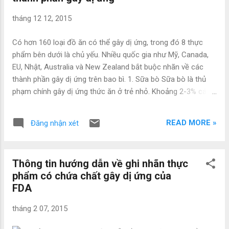
tháng 12 12, 2015
Có hơn 160 loại đồ ăn có thể gây dị ứng, trong đó 8 thực
phẩm bên dưới là chủ yếu. Nhiều quốc gia như Mỹ, Canada,
EU, Nhật, Australia và New Zealand bắt buộc nhãn về các
thành phần gây dị ứng trên bao bì. 1. Sữa bò Sữa bò là thủ
phạm chính gây dị ứng thức ăn ở trẻ nhỏ. Khoảng 2-3% các
bé dị ứng với sữa. Rất may khi lên 6 tuổi, 90% số trẻ này tự
khỏi. Dị ứng sữa bò liên quan tới phản ứng miễn dịch chống
READ MORE »
Đăng nhận xét
lại một trong hai hoặc cả hai protein của sữa là casein và
protein huyết thanh (whey protein). Các protein này cũng có
mặt trong sữa của động vật có vú khác, vì vậy bé dị ứng sữa
Thông tin hướng dẫn về ghi nhãn thực
bò thường cũng dị ứng với sữa dê, sữa cừu. Dị ứng với
phẩm có chứa chất gây dị ứng của
protein sữa bò thường gây biểu hiện ngoài da (ban đỏ, mày
FDA
đay, viêm da, chàm), triệu chứng tiêu hóa (đau bụng, rối loạn
tiêu hóa), và hô hấp (khó thở, hen) ngay trong giờ đầu sau
tháng 2 07, 2015
khi sử dụng. Trường hợp dị ứng nặng có thể gây sốc phản vệ,
nguy cơ tử vong cao. Trên lâm sàng, dị ứng sữa bò thường bị