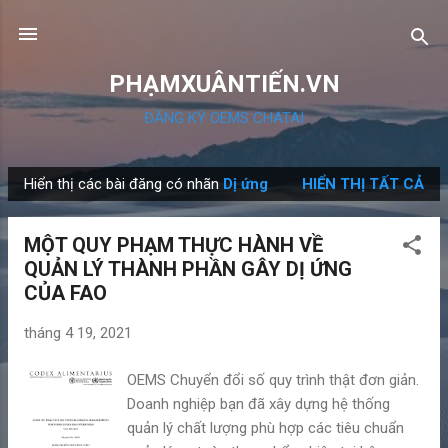
Chuyển đến nội dung chính
PHẠMXUÂNTIẾN.VN
ĐĂNG KÝ OEMS CHATAI
Hiển thị các bài đăng có nhãn
Dị ứng
HIỂN THỊ TẤT CẢ
B
à
MỘT QUY PHẠM THỰC HÀNH VỀ
i
QUẢN LÝ THÀNH PHẦN GÂY DỊ ỨNG
đ
CỦA FAO
ă
n
tháng 4 19, 2021
g
OEMS Chuyển đổi số quy trình thật đơn giản.
Doanh nghiệp bạn đã xây dựng hệ thống
quản lý chất lượng phù hợp các tiêu chuẩn