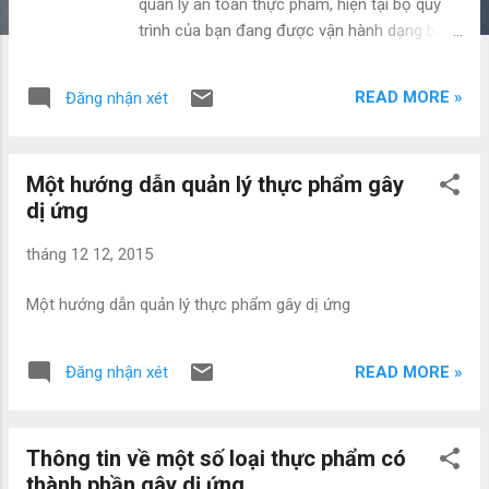
quản lý an toàn thực phẩm, hiện tại bộ quy
trình của bạn đang được vận hành dạng bản
in? OEMS là một công cụ tuyệt vời giúp bạn
chuyển đổi số bộ quy trình của mình một
READ MORE »
Đăng nhận xét
cách đơn giản và nhanh chóng, giúp bạn cắt
giảm nhiều loại lãng phí liên quan đến việc
vận hành quy trình. Nếu bạn chuẩn bị xây
Một hướng dẫn quản lý thực phẩm gây
dựng hệ thống quy trình, hãy xây dựng hệ
dị ứng
thống quy trình trực tiếp trên OEMS để ngăn
ngừa và loại trừ lãng phí ngay từ đầu. Kênh
tháng 12 12, 2015
Youtube giới thiệu về OEMS xem tại đây .
Một hướng dẫn quản lý thực phẩm gây dị ứng
READ MORE »
Đăng nhận xét
Thông tin về một số loại thực phẩm có
thành phần gây dị ứng