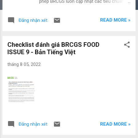
phép BRCGS luôn cập nhật các tiêu chuẩn
với các yêu cầu pháp lý đang phát triển và
nhu cầu thị trường hiện tại. Các cuộc đánh
READ MORE »
Đăng nhận xét
giá theo Phiên bản 9 sẽ bắt đầu vào ngày 1
tháng 2 năm 2023. Các nội dung thay đổi
chính so với Phiên bản 8 1. Đề cương đánh
Checklist đánh giá BRCGS FOOD
giá BRCGS Food Safety Phiên bản 9 thêm
ISSUE 9 - Bản Tiếng Việt
tùy chọn đánh giá thứ ba vào đề cương đánh
giá Đánh giá kết hợp là đánh giá được công
tháng 8 05, 2022
bố gồm 2 phần. Việc đánh giá này được chia
thành hai phần, một phần từ xa (trực tuyến)
và một phần tại chỗ. Tổ chức chứng nhận sẽ
kiểm tra trước xem khả năng CNTT tại địa
điểm có đủ để thực hiện đánh giá này hay
không và sẽ xác định tỷ lệ phần trăm của
thời lượng đánh giá từ xa (tối đa là 50%). Chỉ
những phần là một phần của đăng ký, hệ
READ MORE »
Đăng nhận xét
thống và tài liệu đánh giá mới được đánh giá
từ xa. Nếu hình thức đánh giá kết hợp đã