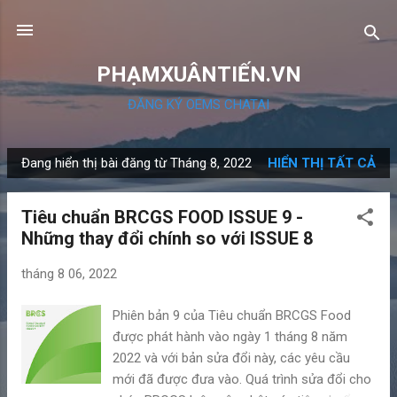
Chuyển đến nội dung chính
PHẠMXUÂNTIẾN.VN
ĐĂNG KÝ OEMS CHATAI
Đang hiển thị bài đăng từ Tháng 8, 2022
HIỂN THỊ TẤT CẢ
B
à
Tiêu chuẩn BRCGS FOOD ISSUE 9 -
i
Những thay đổi chính so với ISSUE 8
đ
ă
tháng 8 06, 2022
n
g
Phiên bản 9 của Tiêu chuẩn BRCGS Food
được phát hành vào ngày 1 tháng 8 năm
2022 và với bản sửa đổi này, các yêu cầu
mới đã được đưa vào. Quá trình sửa đổi cho