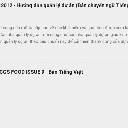
2012 - Hướng dẫn quản lý dự án (Bản chuyển ngữ Tiếng
0 cung cấp mô tả cấp cao về các khái niệm và quá trình được xem là
 Các nhà quản lý dự án mới cũng như các nhà quản lý dự án giàu kin
 quản lý dự án theo tiêu chuẩn này để cải thiện thành công của dự 
c lợi ích của ISO 21500 bao gồm: Khuyến khích chuyển giao kiến ​​th
hức nhằm nâng cao chất lượng dự án Tạo thuận lợi cho quá trình đấu
ụng thuật ngữ quản lý dự án một cách nhất quán Cho phép sự linh ho
 năng làm việc trong các dự án quốc tế Cung cấp các nguyên tắc và 
RCGS FOOD ISSUE 9 - Bản Tiếng Việt
 phổ quát OEMS Chuyển đổi số quy trình thật đơn giản. Hiện tại bộ 
 hành dạng bản in? OEMS là một công cụ tuyệt vời giúp bạn chuyển đ
cách đơn giản và nhanh chóng, giúp bạn cắt giảm nhiều loại lãng phí l