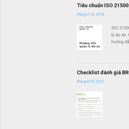
x
Tiêu chuẩn ISO 21500:
é
tháng 2 15, 2018
t
ISO 2150
lý dự án.
hướng dẫn
doanh. Cá
các tổ c
việc sử d
án và khả
Checklist đánh giá B
mang tính
tháng 8 05, 2022
được vận
mình một 