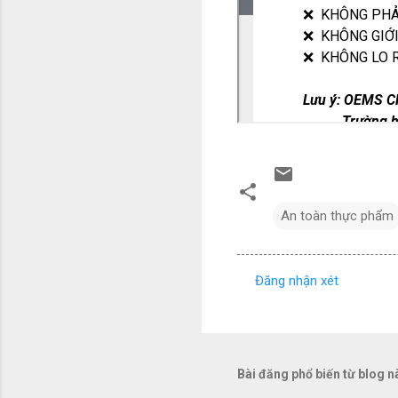
An toàn thực phẩm
Đăng nhận xét
N
h
ậ
n
Bài đăng phổ biến từ blog n