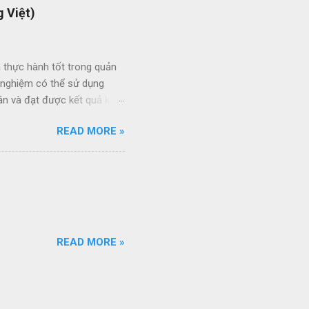
 Việt)
 thực hành tốt trong quản
h nghiệm có thể sử dụng
án và đạt được kết quả kinh
ức giữa các dự án và giữa
READ MORE »
 thầu hiệu quả thông qua
ạt của nhân viên quản lý dự
quy trình quản lý dự án
quy trình ISO của bạn đang
ổi số bộ quy trình của
iên q...
READ MORE »