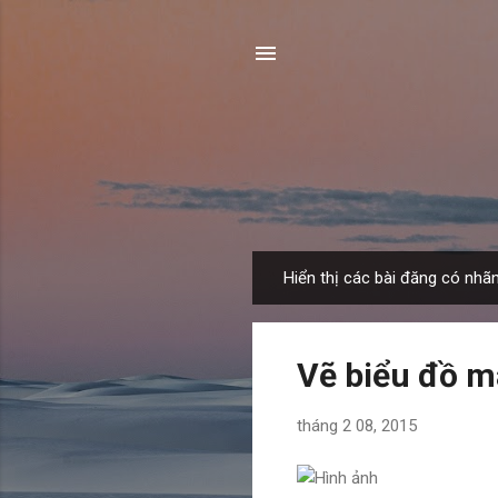
Hiển thị các bài đăng có nhã
B
à
i
Vẽ biểu đồ ma
đ
ă
tháng 2 08, 2015
n
g