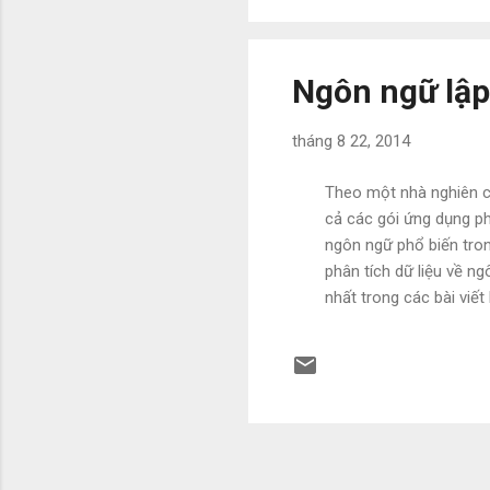
Ngôn ngữ lập 
tháng 8 22, 2014
Theo một nhà nghiên cứ
cả các gói ứng dụng p
ngôn ngữ phổ biến tron
phân tích dữ liệu về n
nhất trong các bài vi
trong một bài blog gầ
liệu bằng cách theo dõ
nhận xét gói phần mềm 
này của ông Muenchen, 