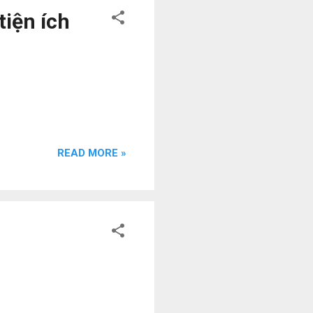
tiện ích
READ MORE »