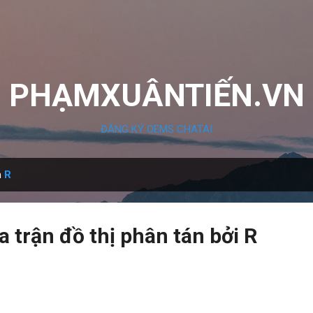
Chuyển đến nội dung chính
PHẠMXUÂNTIẾN.VN
ĐĂNG KÝ OEMS CHATAI
n
R
 trận đồ thị phân tán bởi R