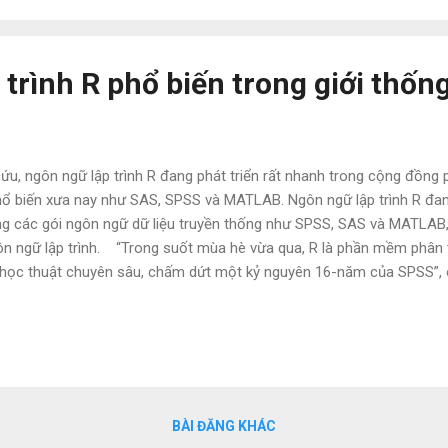
trình R phổ biến trong giới thốn
u, ngôn ngữ lập trình R đang phát triển rất nhanh trong cộng đồng p
hổ biến xưa nay như SAS, SPSS và MATLAB. Ngôn ngữ lập trình R đa
g các gói ngôn ngữ dữ liệu truyền thống như SPSS, SAS và MATLAB, 
gôn ngữ lập trình. “Trong suốt mùa hè vừa qua, R là phần mềm phân
ết học thuật chuyên sâu, chấm dứt một kỷ nguyên 16-năm của SPSS”,
n đây, tổng kết thống kê của ông. Muenchen đánh giá tính phổ biến 
i tần suất người sử dụng đăng tải các nghiên cứu khoa học được cô
trong các thảo luận trên forum, blog, danh sách công việc và các 
các nhà nghiên cứu tiếp t...
BÀI ĐĂNG KHÁC