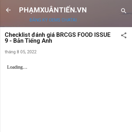
Chuyển đến nội dung chính
PHẠMXUÂNTIẾN.VN
ĐĂNG KÝ OEMS CHATAI
Checklist đánh giá BRCGS FOOD ISSUE
9 - Bản Tiếng Anh
tháng 8 05, 2022