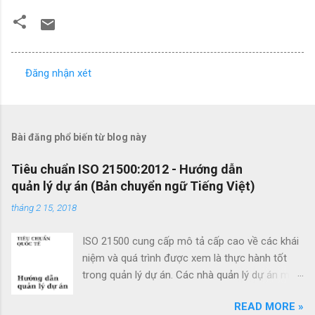
Đăng nhận xét
N
h
ậ
Bài đăng phổ biến từ blog này
n
x
Tiêu chuẩn ISO 21500:2012 - Hướng dẫn
quản lý dự án (Bản chuyển ngữ Tiếng Việt)
é
t
tháng 2 15, 2018
ISO 21500 cung cấp mô tả cấp cao về các khái
niệm và quá trình được xem là thực hành tốt
trong quản lý dự án. Các nhà quản lý dự án mới
cũng như các nhà quản lý dự án giàu kinh
READ MORE »
nghiệm có thể sử dụng hướng dẫn quản lý dự