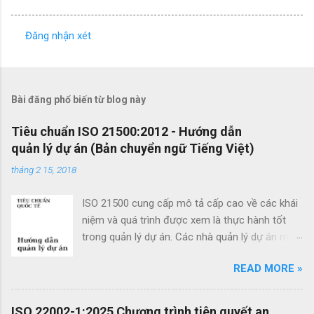
Đăng nhận xét
N
h
ậ
Bài đăng phổ biến từ blog này
n
x
Tiêu chuẩn ISO 21500:2012 - Hướng dẫn
quản lý dự án (Bản chuyển ngữ Tiếng Việt)
é
t
tháng 2 15, 2018
ISO 21500 cung cấp mô tả cấp cao về các khái
niệm và quá trình được xem là thực hành tốt
trong quản lý dự án. Các nhà quản lý dự án mới
cũng như các nhà quản lý dự án giàu kinh
READ MORE »
nghiệm có thể sử dụng hướng dẫn quản lý dự
án theo tiêu chuẩn này để cải thiện thành công
của dự án và đạt được kết quả kinh doanh. Các
ISO 22002-1:2025 Chương trình tiên quyết an