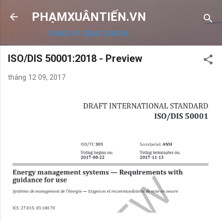
Chuyển đến nội dung chính
PHẠMXUÂNTIẾN.VN
ĐĂNG KÝ OEMS CHATAI
ISO/DIS 50001:2018 - Preview
tháng 12 09, 2017