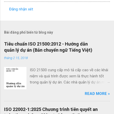
Đăng nhận xét
N
h
ậ
Bài đăng phổ biến từ blog này
n
x
Tiêu chuẩn ISO 21500:2012 - Hướng dẫn
quản lý dự án (Bản chuyển ngữ Tiếng Việt)
é
t
tháng 2 15, 2018
ISO 21500 cung cấp mô tả cấp cao về các khái
niệm và quá trình được xem là thực hành tốt
trong quản lý dự án. Các nhà quản lý dự án mới
cũng như các nhà quản lý dự án giàu kinh
READ MORE »
nghiệm có thể sử dụng hướng dẫn quản lý dự
án theo tiêu chuẩn này để cải thiện thành công
của dự án và đạt được kết quả kinh doanh. Các
ISO 22002-1:2025 Chương trình tiên quyết an
lợi ích của ISO 21500 bao gồm: Khuyến khích