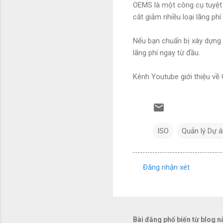
OEMS là một công cụ tuyệt 
cắt giảm nhiều loại lãng phí
Nếu bạn chuẩn bị xây dựng h
lãng phí ngay từ đầu.
Kênh Youtube giới thiệu v
ISO
Quản lý Dự 
Đăng nhận xét
N
h
ậ
n
Bài đăng phổ biến từ blog n