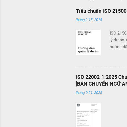
x
Tiêu chuẩn ISO 21500:
é
tháng 2 15, 2018
t
ISO 2150
lý dự án.
hướng dẫn
doanh. Cá
các tổ c
việc sử d
án và khả
ISO 22002-1:2025 Chươ
mang tính
[BẢN CHUYỂN NGỮ AN
được vận
tháng 9 21, 2025
mình một 