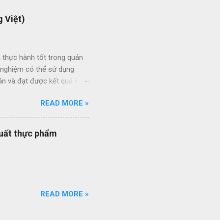
 Việt)
 thực hành tốt trong quản
h nghiệm có thể sử dụng
án và đạt được kết quả kinh
ức giữa các dự án và giữa
READ MORE »
 thầu hiệu quả thông qua
ạt của nhân viên quản lý dự
quy trình quản lý dự án
xuất thực phẩm
quy trình ISO của bạn đang
ổi số bộ quy trình của
iên q...
READ MORE »