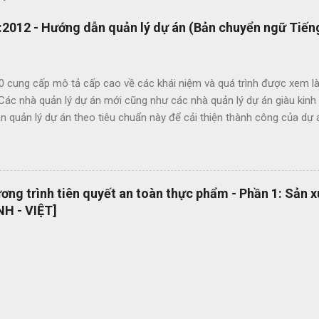
2012 - Hướng dẫn quản lý dự án (Bản chuyển ngữ Tiếng
0 cung cấp mô tả cấp cao về các khái niệm và quá trình được xem là
 Các nhà quản lý dự án mới cũng như các nhà quản lý dự án giàu kin
 quản lý dự án theo tiêu chuẩn này để cải thiện thành công của dự 
c lợi ích của ISO 21500 bao gồm: Khuyến khích chuyển giao kiến ​​th
hức nhằm nâng cao chất lượng dự án Tạo thuận lợi cho quá trình đấu
ụng thuật ngữ quản lý dự án một cách nhất quán Cho phép sự linh ho
 năng làm việc trong các dự án quốc tế Cung cấp các nguyên tắc và 
ng trình tiên quyết an toàn thực phẩm - Phần 1: Sản 
 phổ quát OEMS Chuyển đổi số quy trình thật đơn giản. Hiện tại bộ 
H - VIỆT]
 hành dạng bản in? OEMS là một công cụ tuyệt vời giúp bạn chuyển đ
cách đơn giản và nhanh chóng, giúp bạn cắt giảm nhiều loại lãng phí l