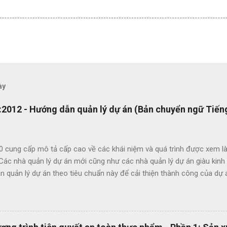
ày
2012 - Hướng dẫn quản lý dự án (Bản chuyển ngữ Tiếng
0 cung cấp mô tả cấp cao về các khái niệm và quá trình được xem là
 Các nhà quản lý dự án mới cũng như các nhà quản lý dự án giàu kin
 quản lý dự án theo tiêu chuẩn này để cải thiện thành công của dự 
c lợi ích của ISO 21500 bao gồm: Khuyến khích chuyển giao kiến ​​th
hức nhằm nâng cao chất lượng dự án Tạo thuận lợi cho quá trình đấu
ụng thuật ngữ quản lý dự án một cách nhất quán Cho phép sự linh ho
 năng làm việc trong các dự án quốc tế Cung cấp các nguyên tắc và 