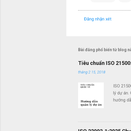
Đăng nhận xét
N
h
ậ
n
Bài đăng phổ biến từ blog n
x
Tiêu chuẩn ISO 21500:
é
tháng 2 15, 2018
t
ISO 2150
lý dự án.
hướng dẫn
doanh. Cá
các tổ c
việc sử d
án và khả