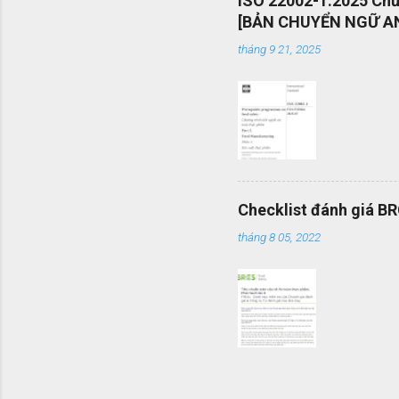
ISO 22002-1:2025 Chươ
mang tính
[BẢN CHUYỂN NGỮ AN
được vận
tháng 9 21, 2025
mình một 
Checklist đánh giá B
tháng 8 05, 2022