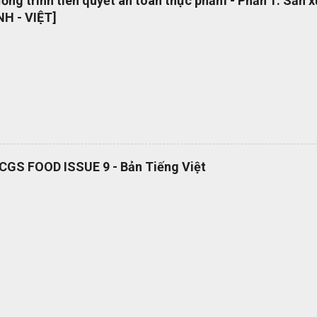
ng trình tiên quyết an toàn thực phẩm - Phần 1: Sản 
 phổ quát OEMS Chuyển đổi số quy trình thật đơn giản. Hiện tại bộ 
H - VIỆT]
 hành dạng bản in? OEMS là một công cụ tuyệt vời giúp bạn chuyển đ
cách đơn giản và nhanh chóng, giúp bạn cắt giảm nhiều loại lãng phí l
RCGS FOOD ISSUE 9 - Bản Tiếng Việt