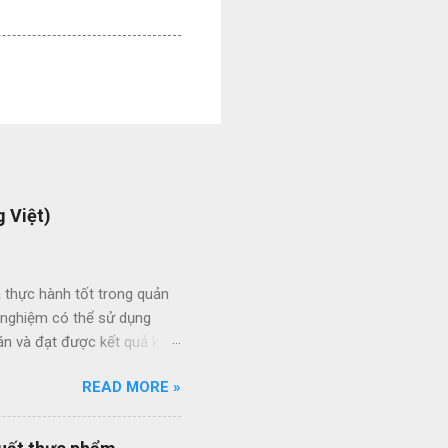
 Việt)
 thực hành tốt trong quản
h nghiệm có thể sử dụng
án và đạt được kết quả kinh
ức giữa các dự án và giữa
READ MORE »
 thầu hiệu quả thông qua
ạt của nhân viên quản lý dự
quy trình quản lý dự án