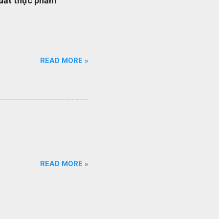
xuất thực phẩm
quy trình ISO của bạn đang
ổi số bộ quy trình của
iên q...
READ MORE »
READ MORE »