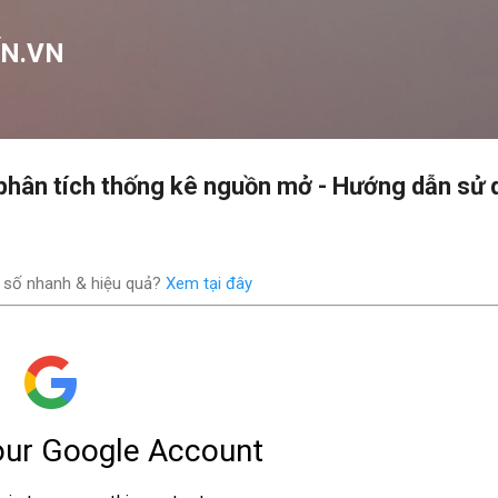
Chuyển đến nội dung chính
N.VN
hân tích thống kê nguồn mở - Hướng dẫn sử 
 số nhanh & hiệu quả?
Xem tại đây