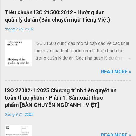
n
x
Tiêu chuẩn ISO 21500:2012 - Hướng dẫn
quản lý dự án (Bản chuyển ngữ Tiếng Việt)
é
t
tháng 2 15, 2018
ISO 21500 cung cấp mô tả cấp cao về các khái
niệm và quá trình được xem là thực hành tốt
trong quản lý dự án. Các nhà quản lý dự án mới
cũng như các nhà quản lý dự án giàu kinh
READ MORE »
nghiệm có thể sử dụng hướng dẫn quản lý dự
án theo tiêu chuẩn này để cải thiện thành công
của dự án và đạt được kết quả kinh doanh. Các
ISO 22002-1:2025 Chương trình tiên quyết an
lợi ích của ISO 21500 bao gồm: Khuyến khích
toàn thực phẩm - Phần 1: Sản xuất thực
chuyển giao kiến ​​thức giữa các dự án và giữa
phẩm [BẢN CHUYỂN NGỮ ANH - VIỆT]
các tổ chức nhằm nâng cao chất lượng dự án
tháng 9 21, 2025
Tạo thuận lợi cho quá trình đấu thầu hiệu quả
thông qua việc sử dụng thuật ngữ quản lý dự án
một cách nhất quán Cho phép sự linh hoạt của
READ MORE »