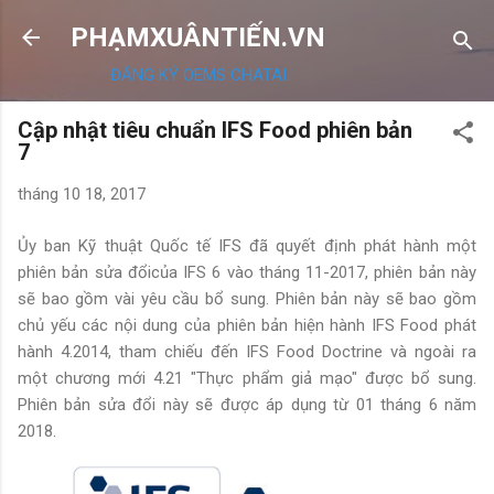
Chuyển đến nội dung chính
PHẠMXUÂNTIẾN.VN
ĐĂNG KÝ OEMS CHATAI
Cập nhật tiêu chuẩn IFS Food phiên bản
7
tháng 10 18, 2017
Ủy ban Kỹ thuật Quốc tế IFS đã quyết định phát hành một
phiên bản sửa đổicủa IFS 6 vào tháng 11-2017, phiên bản này
sẽ bao gồm vài yêu cầu bổ sung. Phiên bản này sẽ bao gồm
chủ yếu các nội dung của phiên bản hiện hành IFS Food phát
hành 4.2014, tham chiếu đến IFS Food Doctrine và ngoài ra
một chương mới 4.21 "Thực phẩm giả mạo" được bổ sung.
Phiên bản sửa đổi này sẽ được áp dụng từ 01 tháng 6 năm
2018.