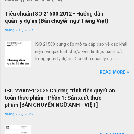
n
x
Tiêu chuẩn ISO 21500:2012 - Hướng dẫn
quản lý dự án (Bản chuyển ngữ Tiếng Việt)
é
t
tháng 2 15, 2018
ISO 21500 cung cấp mô tả cấp cao về các khái
niệm và quá trình được xem là thực hành tốt
trong quản lý dự án. Các nhà quản lý dự án mới
cũng như các nhà quản lý dự án giàu kinh
READ MORE »
nghiệm có thể sử dụng hướng dẫn quản lý dự
án theo tiêu chuẩn này để cải thiện thành công
của dự án và đạt được kết quả kinh doanh. Các
ISO 22002-1:2025 Chương trình tiên quyết an
lợi ích của ISO 21500 bao gồm: Khuyến khích
toàn thực phẩm - Phần 1: Sản xuất thực
chuyển giao kiến ​​thức giữa các dự án và giữa
phẩm [BẢN CHUYỂN NGỮ ANH - VIỆT]
các tổ chức nhằm nâng cao chất lượng dự án
tháng 9 21, 2025
Tạo thuận lợi cho quá trình đấu thầu hiệu quả
thông qua việc sử dụng thuật ngữ quản lý dự án
một cách nhất quán Cho phép sự linh hoạt của