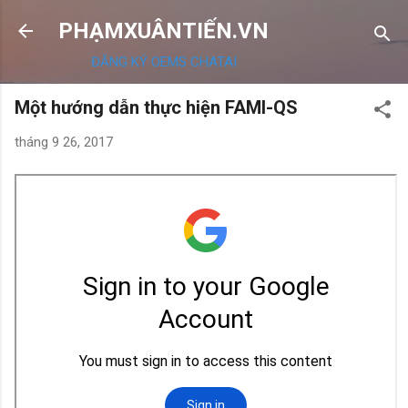
Chuyển đến nội dung chính
PHẠMXUÂNTIẾN.VN
ĐĂNG KÝ OEMS CHATAI
Một hướng dẫn thực hiện FAMI-QS
tháng 9 26, 2017