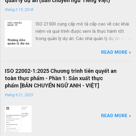
quản lý dự án (Bản chuyển ngữ Tiếng Việt)
é
t
tháng 2 15, 2018
ISO 21500 cung cấp mô tả cấp cao về các khái
niệm và quá trình được xem là thực hành tốt
trong quản lý dự án. Các nhà quản lý dự án mới
cũng như các nhà quản lý dự án giàu kinh
READ MORE »
nghiệm có thể sử dụng hướng dẫn quản lý dự
án theo tiêu chuẩn này để cải thiện thành công
của dự án và đạt được kết quả kinh doanh. Các
ISO 22002-1:2025 Chương trình tiên quyết an
lợi ích của ISO 21500 bao gồm: Khuyến khích
toàn thực phẩm - Phần 1: Sản xuất thực
chuyển giao kiến ​​thức giữa các dự án và giữa
phẩm [BẢN CHUYỂN NGỮ ANH - VIỆT]
các tổ chức nhằm nâng cao chất lượng dự án
tháng 9 21, 2025
Tạo thuận lợi cho quá trình đấu thầu hiệu quả
thông qua việc sử dụng thuật ngữ quản lý dự án
một cách nhất quán Cho phép sự linh hoạt của
READ MORE »
nhân viên quản lý dự án và khả năng làm việc
trong các dự án quốc tế Cung cấp các nguyên
tắc và quy trình quản lý dự án mang tính phổ