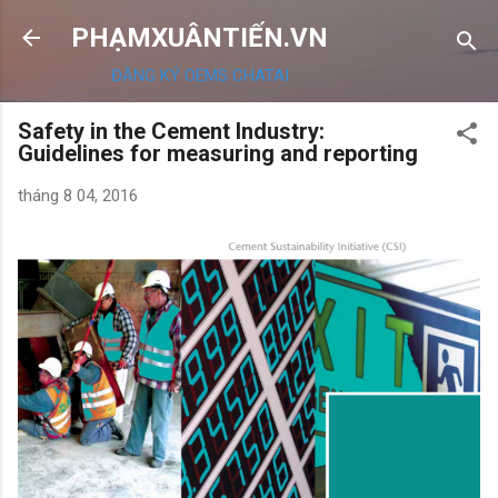
Chuyển đến nội dung chính
PHẠMXUÂNTIẾN.VN
ĐĂNG KÝ OEMS CHATAI
Safety in the Cement Industry:
Guidelines for measuring and reporting
tháng 8 04, 2016