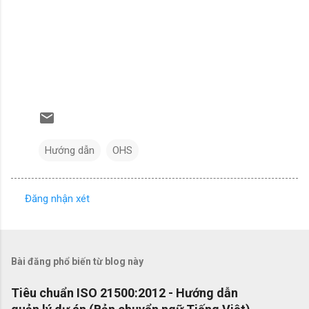
Hướng dẫn
OHS
Đăng nhận xét
N
h
ậ
Bài đăng phổ biến từ blog này
n
x
Tiêu chuẩn ISO 21500:2012 - Hướng dẫn