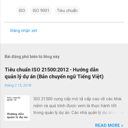
ISO
ISO 9001
Tiêu chuẩn
Đăng nhận xét
N
h
ậ
Bài đăng phổ biến từ blog này
n
x
Tiêu chuẩn ISO 21500:2012 - Hướng dẫn
quản lý dự án (Bản chuyển ngữ Tiếng Việt)
é
t
tháng 2 15, 2018
ISO 21500 cung cấp mô tả cấp cao về các khái
niệm và quá trình được xem là thực hành tốt
trong quản lý dự án. Các nhà quản lý dự án mới
cũng như các nhà quản lý dự án giàu kinh
READ MORE »
nghiệm có thể sử dụng hướng dẫn quản lý dự