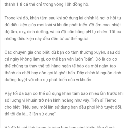
thành 1 tỉ cá thể chỉ trong vòng 10h đồng hồ.
Trong khi đó, khăn tắm sau khi sử dụng lại chính là nơi ở hội tụ
đủ điều kiện giúp mọi loài vi khuẩn phát triển: độ ẩm cao, nhiệt
độ ấm, oxy, dinh dưỡng, và cả độ cân bằng pH tự nhiên. Tất cả
những điều kiện này đều đến từ cơ thể người.
Các chuyên gia cho biết, dù bạn có tắm thường xuyên, sau đó
cả ngày không làm gì, cơ thể bạn vẫn luôn "bẩn". Đó là do cơ
thể chúng ta thay thế tới hàng ngàn tế bào da mỗi ngày, tạo
thành da chết hay còn gọi là ghét bẩn. Đây chính là nguồn dinh
dưỡng tuyệt vời cho sự phát triển của vi khuẩn.
Vậy tối đa bạn có thể sử dụng khăn tắm bao nhiêu lần trước khi
số lượng vi khuẩn trở nên kinh hoàng như vậy. Tiến sĩ Tierno
cho biết: "Nếu sau mỗi lần sử dụng bạn đều phơi khô tuyệt đối,
thì tối đa là... 3 lần sử dụng".
Và đó là chỉ tính trong trường hợp bạn phơi khăn tắm ở nơi