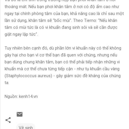
thoáng mát. Nếu bạn phơi khăn tắm ở nơi có độ ẩm cao như
ngay tại chính phòng tắm của bạn, khả năng cao là chỉ sau một
lần sử dụng, khăn tắm sẽ "bốc mùi". Theo Tierno: "Nếu khăn
tắm có mùi tức là có vi khuẩn đang sinh sôi và sẽ cần được
giặt ngay lập tức".
Tuy nhiên bên cạnh đó, dù phần lớn vi khuẩn này có thể không
gây hại cho bạn vì cơ thể bạn đã quen với chúng, nhưng nếu
bạn dùng chung khăn tắm, bạn có thể phải tiếp nhận những vi
khuẩn mà cơ thể chưa từng tiếp cận - như tụ khuẩn cầu vàng
(Staphylococcus aureus) - gây giảm sức đề kháng của chúng
ta.
Nguồn: kenh14.vn
Vệ sinh