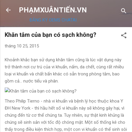
Chuyển đến nội dung chính
PHẠMXUÂNTIẾN.VN
ĐĂNG KÝ OEMS CHATAI
Khăn tắm của bạn có sạch không?
tháng 10 25, 2015
Khoảnh khắc bạn sử dụng khăn tắm cũng là lúc vật dụng này
trở thành nơi cư trú của vi khuẩn, nấm, da chết, cùng rất nhiều
loại vi khuẩn và chất bẩn khác có sẵn trong phòng tắm, bao
gồm cả... nước tiểu và phân.
Theo Philip Tierno - nhà vi khuẩn và bệnh lý học thuộc khoa Y
ĐH New York - thì hầu hết số vi khuẩn này sẽ không gây hại, vì
chúng đến từ cơ thể chúng ta. Tuy nhiên, sự thật kinh khủng là
chúng sẽ sinh sản với tốc độ chóng mặt. Một số thống kê cho
thấy trong điều kiện thích hợp, một con vi khuẩn có thể sinh sôi