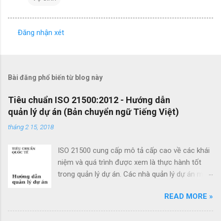
Đăng nhận xét
N
h
ậ
Bài đăng phổ biến từ blog này
n
x
Tiêu chuẩn ISO 21500:2012 - Hướng dẫn
quản lý dự án (Bản chuyển ngữ Tiếng Việt)
é
t
tháng 2 15, 2018
ISO 21500 cung cấp mô tả cấp cao về các khái
niệm và quá trình được xem là thực hành tốt
trong quản lý dự án. Các nhà quản lý dự án mới
cũng như các nhà quản lý dự án giàu kinh
READ MORE »
nghiệm có thể sử dụng hướng dẫn quản lý dự
án theo tiêu chuẩn này để cải thiện thành công