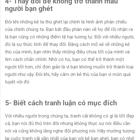
4- Thay đổi để không trở thành mẫu
người bạn ghét
Đôi khi những kẻ ta thù ghét lại chính là hình ảnh phản chiếu
của chính chúng ta. Bạn bắt đầu phàn nàn về họ để rồi nhận ra
là bạn cũng có những điểm tệ hại tương tự. Đối với nhiều người,
đó là sự thức tỉnh để thay đổi. Bằng cách mổ xẻ về những kẻ
thù của mình, bạn nhìn thấy những điều chưa tốt của mình và
tìm cách chấn chỉnh. Nhờ có họ, bạn có thể trở thành một
người tốt hơn, chỉ đơn giản là vì bạn không muốn trở thành loại
người như vậy. Đôi khi, hãy cảm ơn kẻ thù của bạn vì món quà
tuyệt vời đó.
5- Biết cách tranh luận có mục đích
Với nhiều người trong chúng ta, tranh cãi không có gì là tốt đẹp
cả, bạn nói đủ thứ trên đời nhưng không thực sự nói điều cần
nói và cũng không lắng nghe đối phương nói. Hãy mường tượng
lại cuộc tranh cãi gần nhất của bạn với kẻ bạn ghét, bạn có nhớ