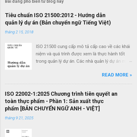
Bài đăng phổ biến từ blog này
n
x
Tiêu chuẩn ISO 21500:2012 - Hướng dẫn
quản lý dự án (Bản chuyển ngữ Tiếng Việt)
é
t
tháng 2 15, 2018
ISO 21500 cung cấp mô tả cấp cao về các khái
niệm và quá trình được xem là thực hành tốt
trong quản lý dự án. Các nhà quản lý dự án mới
cũng như các nhà quản lý dự án giàu kinh
READ MORE »
nghiệm có thể sử dụng hướng dẫn quản lý dự
án theo tiêu chuẩn này để cải thiện thành công
của dự án và đạt được kết quả kinh doanh. Các
ISO 22002-1:2025 Chương trình tiên quyết an
lợi ích của ISO 21500 bao gồm: Khuyến khích
toàn thực phẩm - Phần 1: Sản xuất thực
chuyển giao kiến ​​thức giữa các dự án và giữa
phẩm [BẢN CHUYỂN NGỮ ANH - VIỆT]
các tổ chức nhằm nâng cao chất lượng dự án
tháng 9 21, 2025
Tạo thuận lợi cho quá trình đấu thầu hiệu quả
thông qua việc sử dụng thuật ngữ quản lý dự án
một cách nhất quán Cho phép sự linh hoạt của