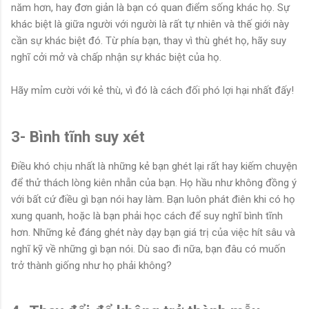
năm hơn, hay đơn giản là bạn có quan điểm sống khác họ. Sự
khác biệt là giữa người với người là rất tự nhiên và thế giới này
cần sự khác biệt đó. Từ phía bạn, thay vì thù ghét họ, hãy suy
nghĩ cởi mở và chấp nhận sự khác biệt của họ.
Hãy mỉm cười với kẻ thù, vì đó là cách đối phó lợi hại nhất đấy!
3- Bình tĩnh suy xét
Điều khó chịu nhất là những kẻ bạn ghét lại rất hay kiếm chuyện
để thử thách lòng kiên nhẫn của bạn. Họ hầu như không đồng ý
với bất cứ điều gì bạn nói hay làm. Bạn luôn phát điên khi có họ
xung quanh, hoặc là bạn phải học cách để suy nghĩ bình tĩnh
hơn. Những kẻ đáng ghét này dạy bạn giá trị của việc hít sâu và
nghĩ kỹ về những gì bạn nói. Dù sao đi nữa, bạn đâu có muốn
trở thành giống như họ phải không?