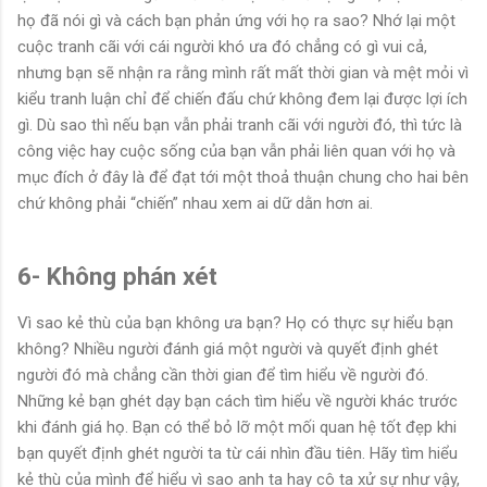
họ đã nói gì và cách bạn phản ứng với họ ra sao? Nhớ lại một
cuộc tranh cãi với cái người khó ưa đó chẳng có gì vui cả,
nhưng bạn sẽ nhận ra rằng mình rất mất thời gian và mệt mỏi vì
kiểu tranh luận chỉ để chiến đấu chứ không đem lại được lợi ích
gì. Dù sao thì nếu bạn vẫn phải tranh cãi với người đó, thì tức là
công việc hay cuộc sống của bạn vẫn phải liên quan với họ và
mục đích ở đây là để đạt tới một thoả thuận chung cho hai bên
chứ không phải “chiến” nhau xem ai dữ dằn hơn ai.
6- Không phán xét
Vì sao kẻ thù của bạn không ưa bạn? Họ có thực sự hiểu bạn
không? Nhiều người đánh giá một người và quyết định ghét
người đó mà chẳng cần thời gian để tìm hiểu về người đó.
Những kẻ bạn ghét dạy bạn cách tìm hiểu về người khác trước
khi đánh giá họ. Bạn có thể bỏ lỡ một mối quan hệ tốt đẹp khi
bạn quyết định ghét người ta từ cái nhìn đầu tiên. Hãy tìm hiểu
kẻ thù của mình để hiểu vì sao anh ta hay cô ta xử sự như vậy,