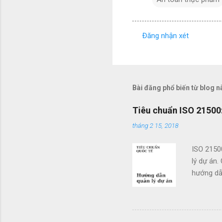
Đăng nhận xét
N
h
ậ
n
Bài đăng phổ biến từ blog n
x
Tiêu chuẩn ISO 21500:
é
tháng 2 15, 2018
t
ISO 2150
lý dự án.
hướng dẫn
doanh. Cá
các tổ c
việc sử d
án và khả