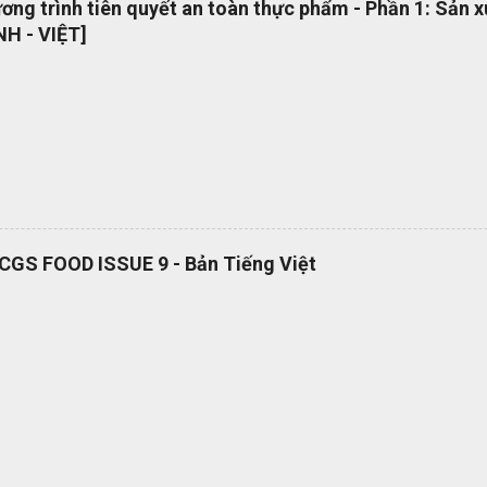
ng trình tiên quyết an toàn thực phẩm - Phần 1: Sản 
 phổ quát OEMS Chuyển đổi số quy trình thật đơn giản. Hiện tại bộ 
H - VIỆT]
 hành dạng bản in? OEMS là một công cụ tuyệt vời giúp bạn chuyển đ
cách đơn giản và nhanh chóng, giúp bạn cắt giảm nhiều loại lãng phí l
RCGS FOOD ISSUE 9 - Bản Tiếng Việt