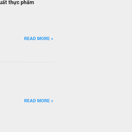
xuất thực phẩm
quy trình ISO của bạn đang
ổi số bộ quy trình của
iên q...
READ MORE »
READ MORE »