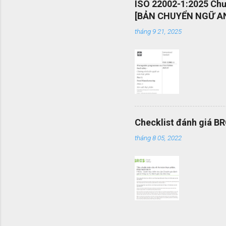
ISO 22002-1:2025 Chươ
mang tính
[BẢN CHUYỂN NGỮ AN
được vận
tháng 9 21, 2025
mình một 
Checklist đánh giá B
tháng 8 05, 2022