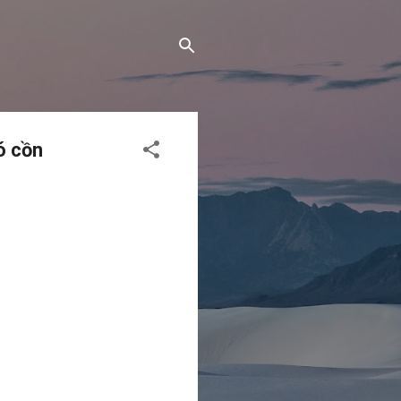
ó cồn