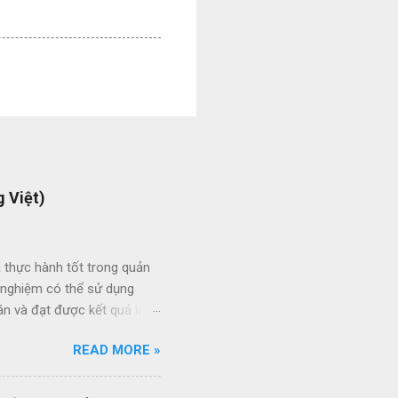
 Việt)
 thực hành tốt trong quản
h nghiệm có thể sử dụng
án và đạt được kết quả kinh
ức giữa các dự án và giữa
READ MORE »
 thầu hiệu quả thông qua
ạt của nhân viên quản lý dự
quy trình quản lý dự án