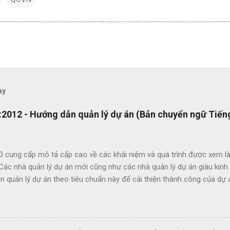
ày
2012 - Hướng dẫn quản lý dự án (Bản chuyển ngữ Tiếng
0 cung cấp mô tả cấp cao về các khái niệm và quá trình được xem là
 Các nhà quản lý dự án mới cũng như các nhà quản lý dự án giàu kin
 quản lý dự án theo tiêu chuẩn này để cải thiện thành công của dự 
c lợi ích của ISO 21500 bao gồm: Khuyến khích chuyển giao kiến ​​th
hức nhằm nâng cao chất lượng dự án Tạo thuận lợi cho quá trình đấu
ụng thuật ngữ quản lý dự án một cách nhất quán Cho phép sự linh ho
 năng làm việc trong các dự án quốc tế Cung cấp các nguyên tắc và 