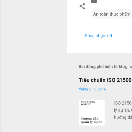
An toàn thực phẩm
Đăng nhận xét
N
h
ậ
n
Bài đăng phổ biến từ blog n
x
Tiêu chuẩn ISO 21500:
é
tháng 2 15, 2018
t
ISO 2150
lý dự án.
hướng dẫn
doanh. Cá
các tổ c