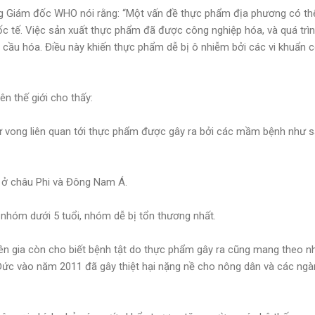
ng Giám đốc WHO nói rằng: “Một vấn đề thực phẩm địa phương có th
ốc tế. Việc sản xuất thực phẩm đã được công nghiệp hóa, và quá tr
ầu hóa. Điều này khiến thực phẩm dễ bị ô nhiễm bởi các vi khuẩn có 
ên thế giới cho thấy:
ử vong liên quan tới thực phẩm được gây ra bởi các mầm bệnh như sa
à ở châu Phi và Đông Nam Á.
nhóm dưới 5 tuổi, nhóm dễ bị tổn thương nhất.
n gia còn cho biết bệnh tật do thực phẩm gây ra cũng mang theo nhữ
ở Đức vào năm 2011 đã gây thiệt hại nặng nề cho nông dân và các ngà