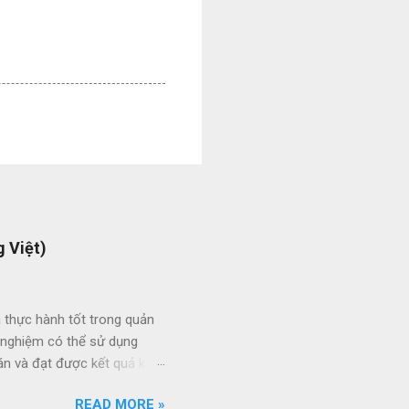
 Việt)
 thực hành tốt trong quản
h nghiệm có thể sử dụng
án và đạt được kết quả kinh
ức giữa các dự án và giữa
READ MORE »
 thầu hiệu quả thông qua