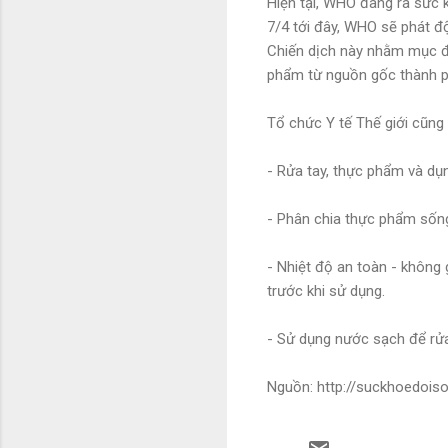
Hiện tại, WHO đang ra sức 
7/4 tới đây, WHO sẽ phát độ
Chiến dịch này nhằm mục đ
phẩm từ nguồn gốc thành ph
Tổ chức Y tế Thế giới cũng
- Rửa tay, thực phẩm và dụn
- Phân chia thực phẩm sống 
- Nhiệt độ an toàn - không
trước khi sử dụng.
- Sử dụng nước sạch để rửa 
Nguồn: http://suckhoedois