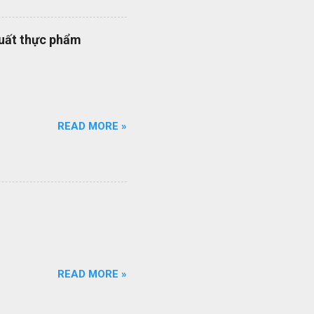
ạt của nhân viên quản lý dự
quy trình quản lý dự án
xuất thực phẩm
quy trình ISO của bạn đang
ổi số bộ quy trình của
iên q...
READ MORE »
READ MORE »