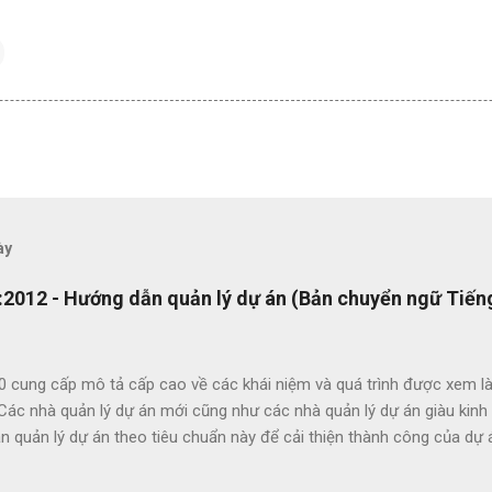
ày
2012 - Hướng dẫn quản lý dự án (Bản chuyển ngữ Tiếng
0 cung cấp mô tả cấp cao về các khái niệm và quá trình được xem là
 Các nhà quản lý dự án mới cũng như các nhà quản lý dự án giàu kin
 quản lý dự án theo tiêu chuẩn này để cải thiện thành công của dự 
c lợi ích của ISO 21500 bao gồm: Khuyến khích chuyển giao kiến ​​th
hức nhằm nâng cao chất lượng dự án Tạo thuận lợi cho quá trình đấu