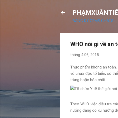
PHẠMXUÂNTIẾ
ĐĂNG KÝ OEMS CHATAI
WHO nói gì về an 
tháng 4 06, 2015
Thực phẩm không an toàn, ví
vỏ chứa độc tố biển, có thể 
trùng hoặc hóa chất.
Theo WHO, việc điều tra cá
nướng đang có xu hướng đượ