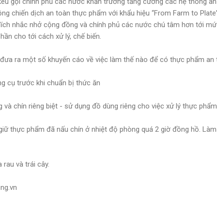
kêu gọi chính phủ các nước khẩn trương tăng cường các hệ thống a
ng chiến dịch an toàn thực phẩm với khẩu hiệu “From Farm to Plate” (
ích nhắc nhở cộng đồng và chính phủ các nước chú tâm hơn tới mứ
ần cho tới cách xử lý, chế biến.
 đưa ra một số khuyến cáo về việc làm thế nào để có thực phẩm an 
g cụ trước khi chuẩn bị thức ăn
và chín riêng biệt - sử dụng đồ dùng riêng cho việc xử lý thực phẩ
 giữ thực phẩm đã nấu chín ở nhiệt độ phòng quá 2 giờ đồng hồ. L
rau và trái cây.
ong.vn