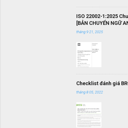
việc sử d
án và khả
ISO 22002-1:2025 Chươ
mang tính
[BẢN CHUYỂN NGỮ AN
được vận
tháng 9 21, 2025
mình một 
Checklist đánh giá B
tháng 8 05, 2022