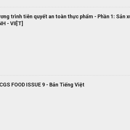
ụng thuật ngữ quản lý dự án một cách nhất quán Cho phép sự linh ho
 năng làm việc trong các dự án quốc tế Cung cấp các nguyên tắc và 
ng trình tiên quyết an toàn thực phẩm - Phần 1: Sản 
 phổ quát OEMS Chuyển đổi số quy trình thật đơn giản. Hiện tại bộ 
H - VIỆT]
 hành dạng bản in? OEMS là một công cụ tuyệt vời giúp bạn chuyển đ
cách đơn giản và nhanh chóng, giúp bạn cắt giảm nhiều loại lãng phí l
RCGS FOOD ISSUE 9 - Bản Tiếng Việt