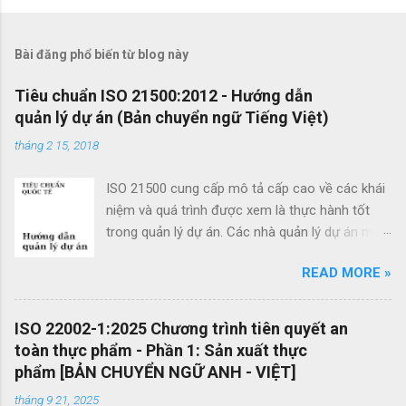
h
ậ
Bài đăng phổ biến từ blog này
n
x
Tiêu chuẩn ISO 21500:2012 - Hướng dẫn
quản lý dự án (Bản chuyển ngữ Tiếng Việt)
é
t
tháng 2 15, 2018
ISO 21500 cung cấp mô tả cấp cao về các khái
niệm và quá trình được xem là thực hành tốt
trong quản lý dự án. Các nhà quản lý dự án mới
cũng như các nhà quản lý dự án giàu kinh
READ MORE »
nghiệm có thể sử dụng hướng dẫn quản lý dự
án theo tiêu chuẩn này để cải thiện thành công
của dự án và đạt được kết quả kinh doanh. Các
ISO 22002-1:2025 Chương trình tiên quyết an
lợi ích của ISO 21500 bao gồm: Khuyến khích
toàn thực phẩm - Phần 1: Sản xuất thực
chuyển giao kiến ​​thức giữa các dự án và giữa
phẩm [BẢN CHUYỂN NGỮ ANH - VIỆT]
các tổ chức nhằm nâng cao chất lượng dự án
tháng 9 21, 2025
Tạo thuận lợi cho quá trình đấu thầu hiệu quả