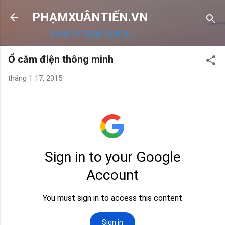
Chuyển đến nội dung chính
PHẠMXUÂNTIẾN.VN
ĐĂNG KÝ OEMS CHATAI
Ổ cắm điện thông minh
tháng 1 17, 2015