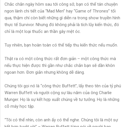
Chắc chắn ngày hôm sau tới công sở, bạn có thể tán chuyện
ngon lành chi tiết của “Mad Men” hay “Game of Thrones” tối
qua, thậm chí còn biết những gì diễn ra trong show truyền hình
thực tế Survivor. Nhưng đó không phải là tích lũy kiến thức, đó
chỉ là một loại thuốc an thần gây mệt óc.
Tuy nhiên, bạn hoàn toàn có thể tiếp thu kiến thức nếu muốn.
Thật ra có một công thức rất đơn giản – một công thức mà
nếu thực hiện được thì gần như chắc chắn bạn sẽ dần khôn
ngoan hơn. Đơn giản nhưng không dễ dàng.
Chúng tôi gọi nó là “công thức Buffett”, lấy theo tên của tỷ phú
Warren Buffett và người cộng sự lâu năm của ông Charlie
Munger. Họ là sự kết hợp xuất chúng về tư tưởng. Họ là những
cỗ máy học tập.
“Tôi có thể nhìn, còn anh ấy có thể nghe. Chúng tôi là một sự
kết hợp tuyệt vời” – Warren Buffett từng nói về người bạn,