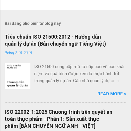
N
h
ậ
Bài đăng phổ biến từ blog này
n
x
Tiêu chuẩn ISO 21500:2012 - Hướng dẫn
quản lý dự án (Bản chuyển ngữ Tiếng Việt)
é
t
tháng 2 15, 2018
ISO 21500 cung cấp mô tả cấp cao về các khái
niệm và quá trình được xem là thực hành tốt
trong quản lý dự án. Các nhà quản lý dự án mới
cũng như các nhà quản lý dự án giàu kinh
READ MORE »
nghiệm có thể sử dụng hướng dẫn quản lý dự
án theo tiêu chuẩn này để cải thiện thành công
của dự án và đạt được kết quả kinh doanh. Các
ISO 22002-1:2025 Chương trình tiên quyết an
lợi ích của ISO 21500 bao gồm: Khuyến khích
toàn thực phẩm - Phần 1: Sản xuất thực
chuyển giao kiến ​​thức giữa các dự án và giữa
phẩm [BẢN CHUYỂN NGỮ ANH - VIỆT]
các tổ chức nhằm nâng cao chất lượng dự án