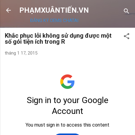
Chuyển đến nội dung chính
PHẠMXUÂNTIẾN.VN
ĐĂNG KÝ OEMS CHATAI
Khắc phục lỗi không sử dụng được một
số gói tiện ích trong R
tháng 1 17, 2015