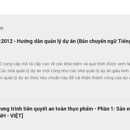
ày
2012 - Hướng dẫn quản lý dự án (Bản chuyển ngữ Tiếng
0 cung cấp mô tả cấp cao về các khái niệm và quá trình được xem là
 Các nhà quản lý dự án mới cũng như các nhà quản lý dự án giàu kin
 quản lý dự án theo tiêu chuẩn này để cải thiện thành công của dự 
c lợi ích của ISO 21500 bao gồm: Khuyến khích chuyển giao kiến ​​th
hức nhằm nâng cao chất lượng dự án Tạo thuận lợi cho quá trình đấu
ụng thuật ngữ quản lý dự án một cách nhất quán Cho phép sự linh ho
 năng làm việc trong các dự án quốc tế Cung cấp các nguyên tắc và 
ng trình tiên quyết an toàn thực phẩm - Phần 1: Sản 
 phổ quát OEMS Chuyển đổi số quy trình thật đơn giản. Hiện tại bộ 
H - VIỆT]
 hành dạng bản in? OEMS là một công cụ tuyệt vời giúp bạn chuyển đ
cách đơn giản và nhanh chóng, giúp bạn cắt giảm nhiều loại lãng phí l