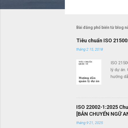
N
h
ậ
n
Bài đăng phổ biến từ blog n
x
Tiêu chuẩn ISO 21500:
é
tháng 2 15, 2018
t
ISO 2150
lý dự án.
hướng dẫn
doanh. Cá
các tổ c
việc sử d
án và khả
ISO 22002-1:2025 Chươ
mang tính
[BẢN CHUYỂN NGỮ AN
được vận
tháng 9 21, 2025
mình một 