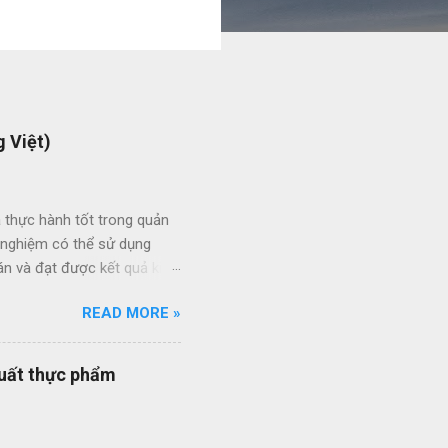
 Việt)
 thực hành tốt trong quản
h nghiệm có thể sử dụng
án và đạt được kết quả kinh
ức giữa các dự án và giữa
READ MORE »
 thầu hiệu quả thông qua
ạt của nhân viên quản lý dự
quy trình quản lý dự án
xuất thực phẩm
quy trình ISO của bạn đang
ổi số bộ quy trình của
iên q...