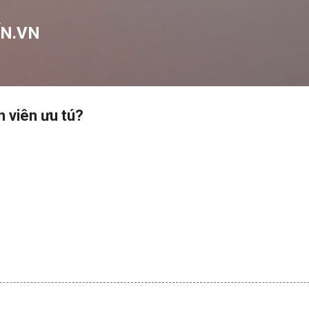
Chuyển đến nội dung chính
N.VN
n viên ưu tú?