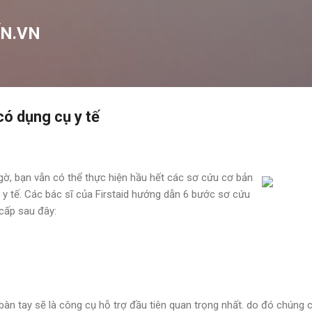
Chuyển đến nội dung chính
N.VN
có dụng cụ y tế
ngờ, bạn vẫn có thể thực hiện hầu hết các sơ cứu cơ bản
 y tế. Các bác sĩ của Firstaid hướng dẫn 6 bước sơ cứu
cấp sau đây:
àn tay sẽ là công cụ hỗ trợ đầu tiên quan trọng nhất. do đó chúng c