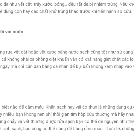
 da như vết cắt, trầy xước, bỏng... đều rất dễ bị nhiễm trùng. Nếu k
ể dùng cồn hay các chất khử trùng khác trước khi tiến hành sơ cứu.
ới vòi nước
ằng rửa vết cắt hoặc vết xước bằng nước sạch cũng tốt như sử dụng 
ể cả không phải xà phòng diệt khuẩn vẫn có khả năng giết chết các lo
 ngay mà chỉ cần dán băng cá nhân để bụi bẩn không xâm nhập vào v
h
 biệt nào để cầm máu. Khăn sạch hay vải áo thun là những dụng cụ 
y nhiều, bạn không nên phí thời gian tìm hộp cứu thương mà hãy nha
ừng chảy và vết thương được rửa sạch bạn có thể để nguyên như thế
 sinh sạch, bạn cũng có thể dùng để băng cầm máu. Thực tế, những