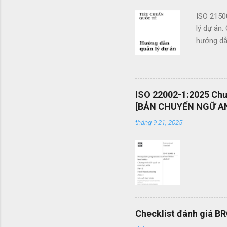
ISO 2150
lý dự án.
hướng dẫn
doanh. Cá
các tổ c
việc sử d
án và khả
ISO 22002-1:2025 Chươ
mang tính
[BẢN CHUYỂN NGỮ AN
được vận
tháng 9 21, 2025
mình một 
Checklist đánh giá B