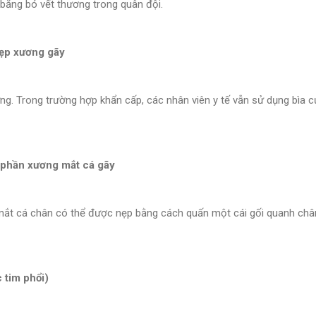
băng bó vết thương trong quân đội.
nẹp xương gãy
ng. Trong trường hợp khẩn cấp, các nhân viên y tế vẫn sử dụng bìa
h phần xương mắt cá gãy
mắt cá chân có thể được nẹp bằng cách quấn một cái gối quanh chân
 tim phổi)