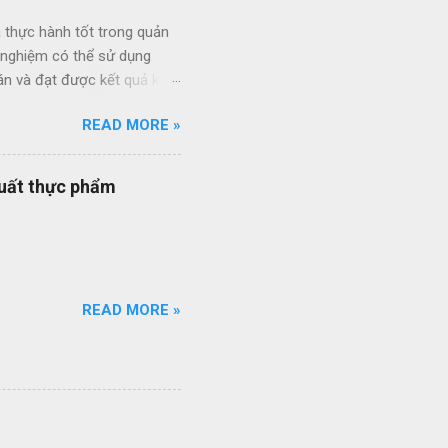
 thực hành tốt trong quản
h nghiệm có thể sử dụng
án và đạt được kết quả kinh
ức giữa các dự án và giữa
READ MORE »
 thầu hiệu quả thông qua
ạt của nhân viên quản lý dự
quy trình quản lý dự án
xuất thực phẩm
quy trình ISO của bạn đang
ổi số bộ quy trình của
iên q...
READ MORE »