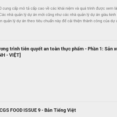
0 cung cấp mô tả cấp cao về các khái niệm và quá trình được xem là
 Các nhà quản lý dự án mới cũng như các nhà quản lý dự án giàu kin
 quản lý dự án theo tiêu chuẩn này để cải thiện thành công của dự 
c lợi ích của ISO 21500 bao gồm: Khuyến khích chuyển giao kiến ​​th
hức nhằm nâng cao chất lượng dự án Tạo thuận lợi cho quá trình đấu
ụng thuật ngữ quản lý dự án một cách nhất quán Cho phép sự linh ho
 năng làm việc trong các dự án quốc tế Cung cấp các nguyên tắc và 
ng trình tiên quyết an toàn thực phẩm - Phần 1: Sản 
 phổ quát OEMS Chuyển đổi số quy trình thật đơn giản. Hiện tại bộ 
H - VIỆT]
 hành dạng bản in? OEMS là một công cụ tuyệt vời giúp bạn chuyển đ
cách đơn giản và nhanh chóng, giúp bạn cắt giảm nhiều loại lãng phí l
RCGS FOOD ISSUE 9 - Bản Tiếng Việt