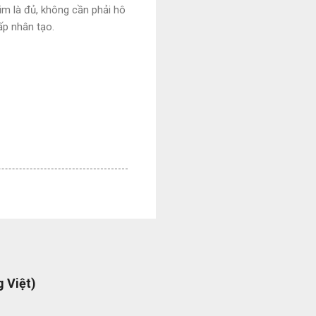
im là đủ, không cần phải hô
ấp nhân tạo.
 Việt)