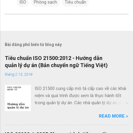
ISO
Phòng sạch
Tiêu chuẩn
Bài đăng phổ biến từ blog này
Tiêu chuẩn ISO 21500:2012 - Hướng dẫn
quản lý dự án (Bản chuyển ngữ Tiếng Việt)
tháng 2 15, 2018
ISO 21500 cung cấp mô tả cấp cao về các khái
niệm và quá trình được xem là thực hành tốt
trong quản lý dự án. Các nhà quản lý dự án mới
cũng như các nhà quản lý dự án giàu kinh
READ MORE »
nghiệm có thể sử dụng hướng dẫn quản lý dự
án theo tiêu chuẩn này để cải thiện thành công
của dự án và đạt được kết quả kinh doanh. Các