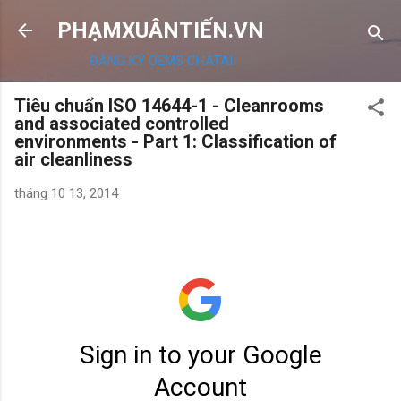
Chuyển đến nội dung chính
PHẠMXUÂNTIẾN.VN
ĐĂNG KÝ OEMS CHATAI
Tiêu chuẩn ISO 14644-1 - Cleanrooms
and associated controlled
environments - Part 1: Classification of
air cleanliness
tháng 10 13, 2014