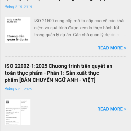
t
tháng 2 15, 2018
ISO 21500 cung cấp mô tả cấp cao về các khái
niệm và quá trình được xem là thực hành tốt
trong quản lý dự án. Các nhà quản lý dự án mới
cũng như các nhà quản lý dự án giàu kinh
READ MORE »
nghiệm có thể sử dụng hướng dẫn quản lý dự
án theo tiêu chuẩn này để cải thiện thành công
của dự án và đạt được kết quả kinh doanh. Các
ISO 22002-1:2025 Chương trình tiên quyết an
lợi ích của ISO 21500 bao gồm: Khuyến khích
toàn thực phẩm - Phần 1: Sản xuất thực
chuyển giao kiến ​​thức giữa các dự án và giữa
phẩm [BẢN CHUYỂN NGỮ ANH - VIỆT]
các tổ chức nhằm nâng cao chất lượng dự án
tháng 9 21, 2025
Tạo thuận lợi cho quá trình đấu thầu hiệu quả
thông qua việc sử dụng thuật ngữ quản lý dự án
một cách nhất quán Cho phép sự linh hoạt của
READ MORE »
nhân viên quản lý dự án và khả năng làm việc
trong các dự án quốc tế Cung cấp các nguyên
tắc và quy trình quản lý dự án mang tính phổ