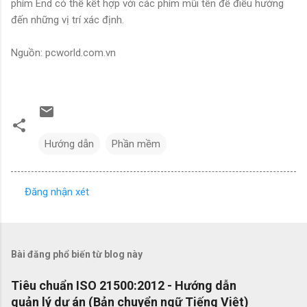
phím End có thể kết hợp với các phím mũi tên để điều hướng
đến những vị trí xác định.
Nguồn: pcworld.com.vn
Hướng dẫn
Phần mềm
Đăng nhận xét
N
h
ậ
Bài đăng phổ biến từ blog này
n
x
Tiêu chuẩn ISO 21500:2012 - Hướng dẫn
quản lý dự án (Bản chuyển ngữ Tiếng Việt)
é