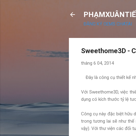
PHẠMXUÂNTIẾ
ĐĂNG KÝ OEMS CHATAI
Sweethome3D - Côn
tháng 6 04, 2014
Đây là công cụ thiết kế n
Với Sweethome3D, việc thiế
dụng có kích thước tỷ lệ tư
Công cụ này đặc biệt hữu d
trong tương lai sẽ như th
vậy). Với thư viện các đối 