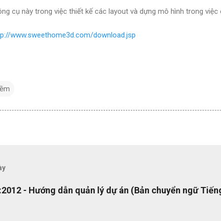
g cụ này trong việc thiết kế các layout và dựng mô hình trong việc c
tp://www.sweethome3d.com/download.jsp
mềm
ày
2012 - Hướng dẫn quản lý dự án (Bản chuyển ngữ Tiếng