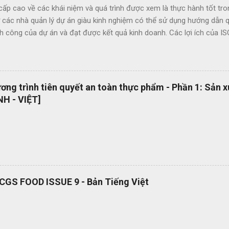
ấp cao về các khái niệm và quá trình được xem là thực hành tốt tro
 các nhà quản lý dự án giàu kinh nghiệm có thể sử dụng hướng dẫn qu
nh công của dự án và đạt được kết quả kinh doanh. Các lợi ích của 
ức giữa các dự án và giữa các tổ chức nhằm nâng cao chất lượng dự 
ông qua việc sử dụng thuật ngữ quản lý dự án một cách nhất quán Cho
khả năng làm việc trong các dự án quốc tế Cung cấp các nguyên tắc v
uyển đổi số quy trình thật đơn giản. Hiện tại bộ quy trình ISO của
ng trình tiên quyết an toàn thực phẩm - Phần 1: Sản 
ông cụ tuyệt vời giúp bạn chuyển đổi số bộ quy trình của mình một
H - VIỆT]
u loại lãng phí liên q...
RCGS FOOD ISSUE 9 - Bản Tiếng Việt