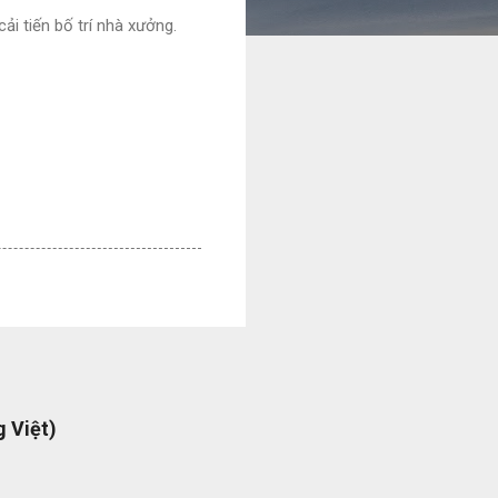
ải tiến bố trí nhà xưởng.
 Việt)