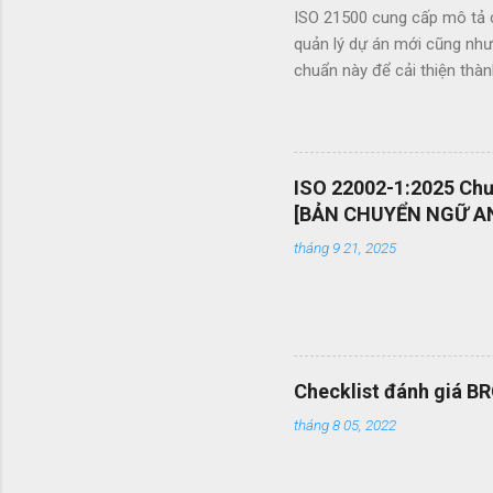
ISO 21500 cung cấp mô tả c
quản lý dự án mới cũng như
chuẩn này để cải thiện thà
khích chuyển giao kiến ​​th
trình đấu thầu hiệu quả th
nhân viên quản lý dự án và 
mang tính phổ quát OEMS Ch
ISO 22002-1:2025 Chươ
dạng bản in? OEMS là một c
[BẢN CHUYỂN NGỮ AN
chóng, giúp bạn cắt giảm nhiề
tháng 9 21, 2025
Checklist đánh giá B
tháng 8 05, 2022