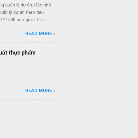
ng quản lý dự án. Các nhà
ản lý dự án theo tiêu
ISO 21500 bao gồm: Khuyến
án Tạo thuận lợi cho quá
READ MORE »
 phép sự linh hoạt của
à quy trình quản lý dự án
 bạn đang được vận hành
xuất thực phẩm
 cách đơn giản và nhanh
READ MORE »