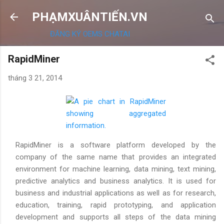
Chuyển đến nội dung chính
PHẠMXUÂNTIẾN.VN
ĐĂNG KÝ OEMS CHATAI
RapidMiner
tháng 3 21, 2014
RapidMiner is a software platform developed by the
company of the same name that provides an integrated
environment for machine learning, data mining, text mining,
predictive analytics and business analytics. It is used for
business and industrial applications as well as for research,
education, training, rapid prototyping, and application
development and supports all steps of the data mining