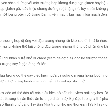
uyên nhân dị ứng với các trường hợp không dung nạp gluten hay hội
nạp gluten gây các triệu chứng đường ruột nặng nề, tuy nhiên không 
 một loại protein có trong lúa mì, yến mạch, lúa mạch, lúa mạch đen..
 trường hợp dị ứng với đậu tương nhưng rất khó xác định tỷ lệ thực
hể mang kháng thể IgE chống đậu tương nhưng không có phản ứng kh
ếu ghi nhận ở trẻ nhỏ bị chàm (viêm da cơ địa), các bé thường thoát
 tượng này ít gặp ở người lớn.
đậu tương có thể gây biểu hiện ngứa và sưng ở miệng họng, buồn nôn,
ường hợp nặng bệnh nhân có thể hạ huyết áp, khó thở.
làm việc có thể dẫn tới các biểu hiện hô hấp như viêm mũi hay hen. B
ất thường khi ăn thức ăn từ thực phẩm này. Bụi đậu tương là thủ ph
 số thành phố cảng Tây Ban Nha trong khoảng thời gian 1981-1987 