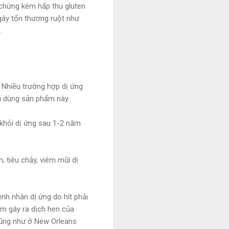
 chứng kém hấp thu gluten
gây tổn thương ruột như
.
. Nhiều trường hợp dị ứng
i dùng sản phẩm này.
 khỏi dị ứng sau 1-2 năm
 tiêu chảy, viêm mũi dị
ệnh nhân dị ứng do hít phải
ạm gây ra dịch hen của
cũng như ở New Orleans