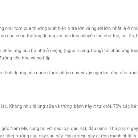
ng như tôm cua thường xuất hiện ở trẻ lớn và người lớn, nhất là ở n
ôm cua cũng thường dị ứng với các loài nhuyễn thể như trai, sò, ốc, 
 phản ứng cục bộ nhẹ ở miệng (ngứa miệng, họng) tới phản ứng toàn
 đường tiêu hóa và hô hấp.
 tính dị ứng của nhóm thực phẩm này, vì vậy người dị ứng cần tránh
 lạc. Không như dị ứng sữa và trứng, bệnh này ít tự khỏi, 75% các bé 
 gốc Nam Mỹ, cùng họ với các loại đậu hạt, đậu nành. Thủ phạm gây 
ự tăng trưởng của cây sau này. Hai protein gây dị ứng mạnh nhất là v