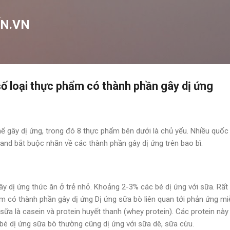
Chuyển đến nội dung chính
N.VN
số loại thực phẩm có thành phần gây dị ứng
hể gây dị ứng, trong đó 8 thực phẩm bên dưới là chủ yếu. Nhiều quốc
and bắt buộc nhãn về các thành phần gây dị ứng trên bao bì.
y dị ứng thức ăn ở trẻ nhỏ. Khoảng 2-3% các bé dị ứng với sữa. Rất 
Dị ứng sữa bò liên quan tới phản ứng mi
 sữa là casein và protein huyết thanh (whey protein). Các protein n
 bé dị ứng sữa bò thường cũng dị ứng với sữa dê, sữa cừu.