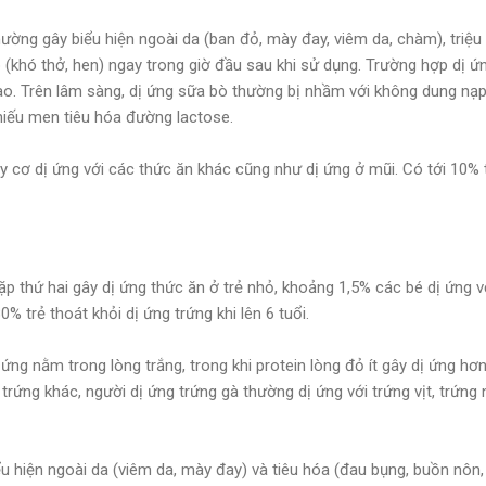
hường gây biểu hiện ngoài da (ban đỏ, mày đay, viêm da, chàm), triệu
ấp (khó thở, hen) ngay trong giờ đầu sau khi sử dụng. Trường hợp dị 
ao. Trên lâm sàng, dị ứng sữa bò thường bị nhầm với không dung nạp
thiếu men tiêu hóa đường lactose.
y cơ dị ứng với các thức ăn khác cũng như dị ứng ở mũi. Có tới 10% 
p thứ hai gây dị ứng thức ăn ở trẻ nhỏ, khoảng 1,5% các bé dị ứng với
% trẻ thoát khỏi dị ứng trứng khi lên 6 tuổi.
 ứng nằm trong lòng trắng, trong khi protein lòng đỏ ít gây dị ứng h
 trứng khác, người dị ứng trứng gà thường dị ứng với trứng vịt, trứng n
u hiện ngoài da (viêm da, mày đay) và tiêu hóa (đau bụng, buồn nôn