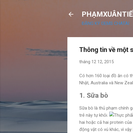
PHẠMXUÂNTIẾ
ĐĂNG KÝ OEMS CHATAI
Thông tin về một 
tháng 12 12, 2015
Có hơn 160 loại đồ ăn có t
Nhật, Australia và New Zeal
1. Sữa bò
Sữa bò là thủ phạm chính gâ
trẻ này tự khỏi.
hai hoặc cả hai protein của
động vật có vú khác, vì vậy