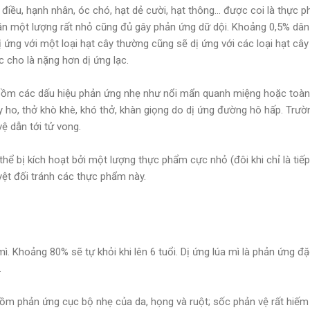
t điều, hạnh nhân, óc chó, hạt dẻ cười, hạt thông… được coi là thực 
cần một lượng rất nhỏ cũng đủ gây phản ứng dữ dội. Khoảng 0,5% dân 
dị ứng với một loại hạt cây thường cũng sẽ dị ứng với các loại hạt câ
c cho là nặng hơn dị ứng lạc.
bồm các dấu hiệu phản ứng nhẹ như nổi mẩn quanh miệng hoặc toàn 
 ho, thở khò khè, khó thở, khàn giọng do dị ứng đường hô hấp. Trườ
vệ dẫn tới tử vong.
thể bị kích hoạt bởi một lượng thực phẩm cực nhỏ (đôi khi chỉ là tiế
uyệt đối tránh các thực phẩm này.
mì. Khoảng 80% sẽ tự khỏi khi lên 6 tuổi. Dị ứng lúa mì là phản ứng đ
.
ồm phản ứng cục bộ nhẹ của da, họng và ruột; sốc phản vệ rất hiếm