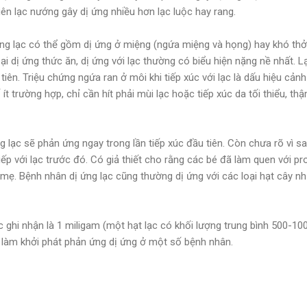
iên lạc nướng gây dị ứng nhiều hơn lạc luộc hay rang.
ứng lạc có thể gồm dị ứng ở miệng (ngứa miệng và họng) hay khó thở 
oại dị ứng thức ăn, dị ứng với lạc thường có biểu hiện nặng nề nhất. 
tiên. Triệu chứng ngứa ran ở môi khi tiếp xúc với lạc là dấu hiệu c
ít trường hợp, chỉ cần hít phải mùi lạc hoặc tiếp xúc da tối thiểu, t
 lạc sẽ phản ứng ngay trong lần tiếp xúc đầu tiên. Còn chưa rõ vì s
tiếp với lạc trước đó. Có giả thiết cho rằng các bé đã làm quen với pr
mẹ. Bệnh nhân dị ứng lạc cũng thường dị ứng với các loại hạt cây như
 ghi nhận là 1 miligam (một hạt lạc có khối lượng trung bình 500-10
ể làm khởi phát phản ứng dị ứng ở một số bệnh nhân.