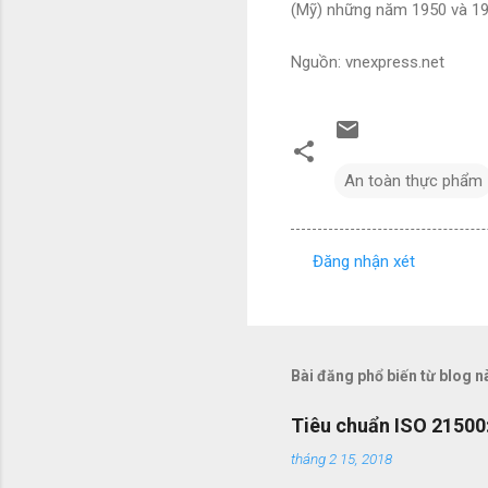
(Mỹ) những năm 1950 và 19
Nguồn: vnexpress.net
An toàn thực phẩm
Đăng nhận xét
N
h
ậ
n
Bài đăng phổ biến từ blog n
x
Tiêu chuẩn ISO 21500:
é
tháng 2 15, 2018
t