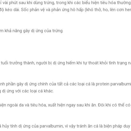
ỉ vài phút sau khi dùng trứng, trong khi các biểu hiện tiêu hóa thường
độ kéo dài. Sốc phản vệ và phản ứng hô hấp (khó thở, ho, lên cơn he
m khả năng gây dị ứng của trứng.
tuổi trưởng thành, người bị dị ứng hiếm khi tự thoát khỏi tình trạng 
nh phần gây dị ứng chính của tất cả các loại cá là protein parvalbu
 dị ứng với các loại cá khác.
iện ngoài da và tiêu hóa, xuất hiện ngay sau khi ăn. Đôi khi có thể c
hủy tính dị ứng của parvalbumin, vì vậy tránh ăn cá là biện pháp du