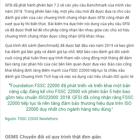
GFSI đã phát hành phiên bản 7.2 về các yêu cầu Ben
chmark
của mình vào
năm 2018. Trong phiên bản này, một yêu cầu mới đã được đưa ra cho các
đánh giá viên của các chương trình chứng nhận được GFSI công nhận để
vượt qua kỳ thi kiến thức. Bài kiểm tra dựa trên nội dung của yêu cầu GFSI
và đã được thiết kế để cho phép công nhận lẫn nhau giữa các chủ sở hữu
chương trình chứng nhận được công nhận GFSI khác nhau.
Quá trình đối sánh
(benchmark)
đã được bắt đầu vào năm 2019 và bao gồm
hai đánh giá bàn giấy và đánh giá tại chỗ. Một báo cáo đánh giá đối sánh
cuối cùng phải tuân theo quy trình tham vấn cộng đồng một tháng để đảm
bảo rằng các phản hồi của các bên liên quan được đưa vào. Báo cáo công
khai khẳng định rằng điểm mạnh của FSSC 22000 tiếp tục là chiều sâu
đánh giá Chương trình Tích hợp và việc sử dụng các tiêu chuẩn ISO quốc tế.
“
Foundation FSSC 22000 đã phát triển và triển khai một bản
nâng cấp đáng kể cho FSSC
22000
với phiên bản 5 hiện bao
gồm tiêu chuẩn ISO22000: 2018. GFSI đã công nhận rằng FSSC
22000
tiếp tục là nền tảng đảm bảo thương hiệu dựa trên ISO
22000 duy nhất cho ngành hàng tiêu dùng.
”
Nguồn: FSSC 22000 Newletters
OEMS Chuyển đổi số quy trình thật đơn giản.