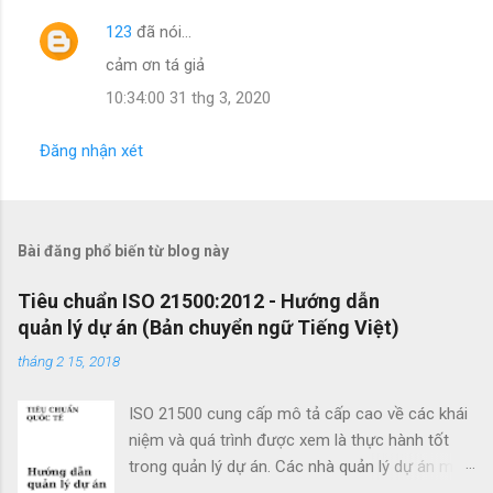
123
đã nói…
N
cảm ơn tá giả
h
10:34:00 31 thg 3, 2020
ậ
n
Đăng nhận xét
x
é
t
Bài đăng phổ biến từ blog này
Tiêu chuẩn ISO 21500:2012 - Hướng dẫn
quản lý dự án (Bản chuyển ngữ Tiếng Việt)
tháng 2 15, 2018
ISO 21500 cung cấp mô tả cấp cao về các khái
niệm và quá trình được xem là thực hành tốt
trong quản lý dự án. Các nhà quản lý dự án mới
cũng như các nhà quản lý dự án giàu kinh