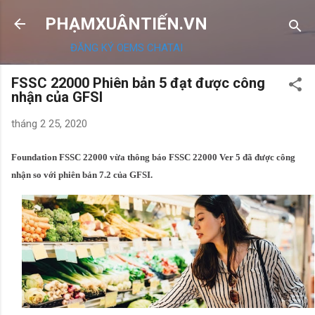
Chuyển đến nội dung chính
PHẠMXUÂNTIẾN.VN
ĐĂNG KÝ OEMS CHATAI
FSSC 22000 Phiên bản 5 đạt được công
nhận của GFSI
tháng 2 25, 2020
Foundation FSSC 22000 vừa thông báo FSSC
22000 Ver 5
đã được công
nhận so với phiên bản 7.2 của GFSI.