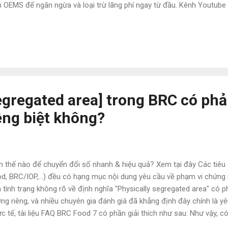
n OEMS để ngăn ngừa và loại trừ lãng phí ngay từ đầu. Kênh Youtube
 . OEMS Chuyển đổi số quy trình thật đơn giản. Hiện tại bộ quy trì
 hành dạng bản in? OEMS là một công cụ tuyệt vời giúp bạn chuyển đ
h một cách đơn giản và nhanh chóng, giúp bạn cắt giảm nhiều loại lã
 hành quy trình. Nếu bạn chuẩn bị xây dựng hệ thống quy trình, hãy x
c tiếp trên OEMS để ngăn ngừa và loại trừ lãng phí ngay từ đầu. Kên
 tại đây .
egregated area] trong BRC có phải
êng biệt không?
 thế nào để chuyển đổi số nhanh & hiệu quả? Xem tại đây Các tiê
d, BRC/IOP,...) đều có hạng mục nội dung yêu cầu về phạm vi chứng
 tình trạng không rõ về định nghĩa "Physically segregated area" có ph
ng riêng, và nhiều chuyên gia đánh giá đã khẳng định đây chính là yê
c tế, tài liệu FAQ BRC Food 7 có phần giải thích như sau: Như vậy, có
regated area" không bắt buộc phải là xưởng riêng biệt mà là "không