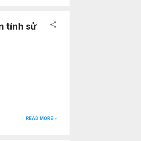
n tính sử
READ MORE »