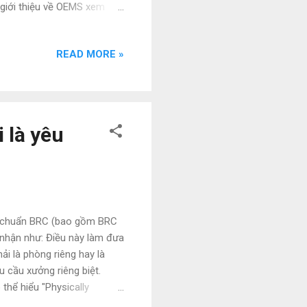
 giới thiệu về OEMS xem tại
nh HACCP của bạn đang được
ổi số bộ quy trình của
READ MORE »
ng phí liên quan đến việc
ây dựng hệ thống quy trình
h Youtube giới thiệu về OEMS
 là yêu
u chuẩn BRC (bao gồm BRC
 nhận như: Điều này làm đưa
ải là phòng riêng hay là
u cầu xưởng riêng biệt.
 thể hiểu "Physically
 cùng một phòng sản xuất".