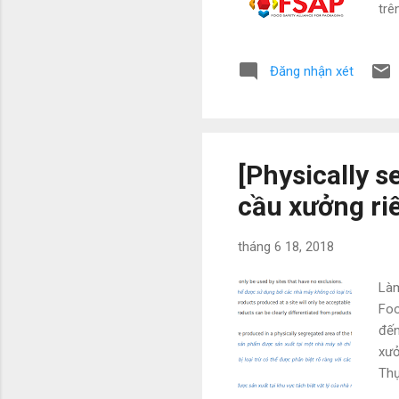
trê
đây
vận
Đăng nhận xét
mìn
vận
trự
xem
[Physically s
cầu xưởng ri
tháng 6 18, 2018
Làm
Foo
đến
xưở
Thự
seg