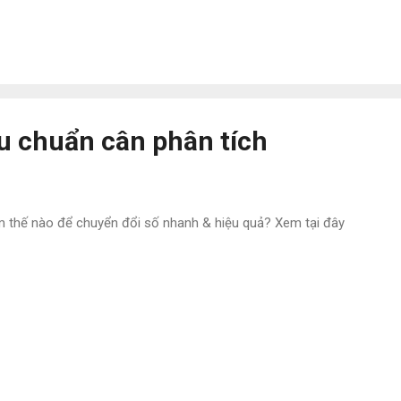
 tiết vui lòng xem tại đầu trang 6 của tài liệu bên dưới. Note: Đánh
 ITS khi đánh giá BRC Food Issue 8 kết luận cây quyết định theo h
ic. Cụ thể: "Cây quyết định thiếu logic, mối nguy đáng kể không có b
 mức chấp nhận nhưng không quan tâm sau công đoạn phân tích có b
ệu chuẩn cân phân tích
 thế nào để chuyển đổi số nhanh & hiệu quả? Xem tại đây