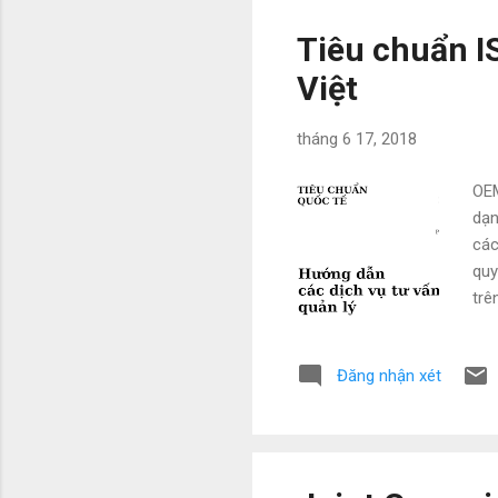
Tiêu chuẩn I
Việt
tháng 6 17, 2018
OEM
dạn
các
quy
trê
đây
Đăng nhận xét