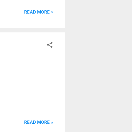
 giá viên DOAN QUOC DUNG
READ MORE »
ướng dẫn của FDA là không
iện pháp kiểm soát mối nguy
iện pháp kiểm soát kh...
READ MORE »