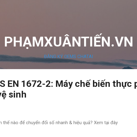
Chuyển đến nội dung chính
PHẠMXUÂNTIẾN.VN
ĐĂNG KÝ OEMS CHATAI
S EN 1672-2: Máy chế biến thực 
vệ sinh
 thế nào để chuyển đổi số nhanh & hiệu quả? Xem tại đây