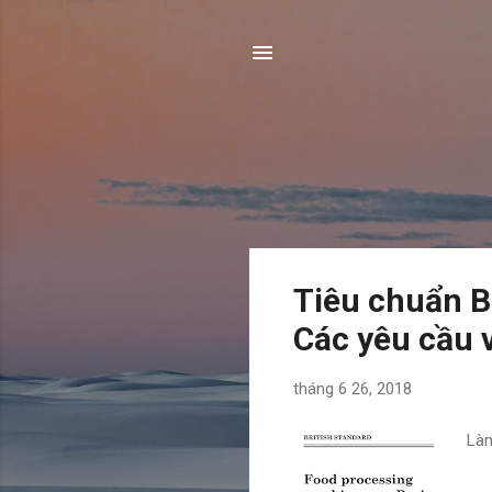
B
Tiêu chuẩn B
à
Các yêu cầu 
i
đ
tháng 6 26, 2018
ă
n
Làm
g