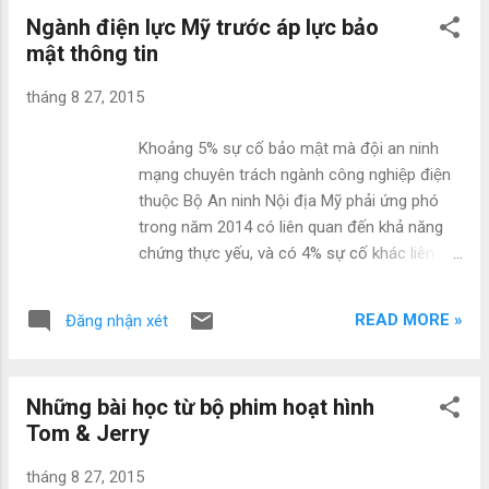
Ngành điện lực Mỹ trước áp lực bảo
mật thông tin
tháng 8 27, 2015
Khoảng 5% sự cố bảo mật mà đội an ninh
mạng chuyên trách ngành công nghiệp điện
thuộc Bộ An ninh Nội địa Mỹ phải ứng phó
trong năm 2014 có liên quan đến khả năng
chứng thực yếu, và có 4% sự cố khác liên
quan đến việc lạm dụng quyền tiếp cận dữ
liệu, trang PC World Mỹ dẫn lại văn bản mới
READ MORE »
Đăng nhận xét
nhất vừa được Viện Tiêu chuẩn và Công
nghệ quốc gia Mỹ (NIST) công bố cho biết.
Cụ thể hơn, dự thảo của văn bản hướng dẫn
Những bài học từ bộ phim hoạt hình
mới, do một trung tâm an ninh mạng thuộc
Tom & Jerry
NIST là NCCoE công bố hôm 25/8 cho thấy
giới chức Mỹ hiện tập trung vào việc hỗ trợ
tháng 8 27, 2015
các công ty năng lượng giảm bớt rủi ro bảo