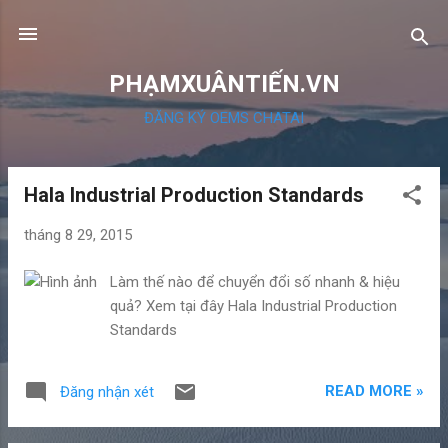
Chuyển đến nội dung chính
PHẠMXUÂNTIẾN.VN
ĐĂNG KÝ OEMS CHATAI
Hala Industrial Production Standards
B
à
tháng 8 29, 2015
i
đ
Làm thế nào để chuyển đổi số nhanh & hiệu
ă
quả? Xem tại đây Hala Industrial Production
n
Standards
g
READ MORE »
Đăng nhận xét