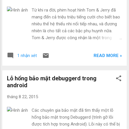
mật không gian mạng bằng cách chỉ cho các
Từ khi ra đời, phim hoạt hình Tom & Jerry đã
đơn vị này cách thức kiểm soát việc tiếp cận
mang đến cả triệu triệu tiếng cười cho biết bao
các cơ sở và thiết bị từ một bộ điều khiển
nhiêu thế hệ thiếu nhi nối tiếp nhau, và đương
duy nhất. “Ngành điện đang nâng cấp cơ sở
nhiên là cho tất cả các bậc phụ huynh nữa.
hạ tầng lỗi thời và già cỗi hơn nhằm tận dụng
Tom & Jerry được công nhận là một trong
các công nghệ đang xuất hiện, nhưng điều
những huyền thoại điện ảnh sống mãi trong
này cũng có nghĩa là những số lượng lớn hơn
lòng công chúng và lịch sử điện ảnh Mỹ. Năm
các công nghệ, thiết bị và hệ thống liên quan
READ MORE »
1 nhận xét
2000, Tạp chí TIME công bố Tom & Jerry là một
đến lưới điện cần được bảo vệ...
trong những show truyền hình hay nhất mọi
thời đại. Đạt đến ngưỡng thành tích rực rỡ như
Lỗ hổng bảo mật debuggerd trong
vậy, bộ phim không chỉ đơn thuần là gây cười,
android
mà nó còn truyền tải những thông điệp, những
bài học thật ý nghĩa. Nếu để ý, bạn sẽ nhận ra,
tháng 8 22, 2015
series phim dài 163 tập thì 123 tập Jerry thắng
và chỉ có 8 tập Tom thắng (còn lại là cả 2 đều
Các chuyên gia bảo mật đã tìm thấy một lỗ
thắng hoặc thua nhân vật khác). Vậy tại sao
hổng bảo mật trong Debuggerd (trình gỡ lỗi
một con mèo to xác lại luôn thua con chuột bé
được tích hợp trong Android). Lỗi này có thể bị
nhỏ như vậy? Đây cũng chính là những bài học