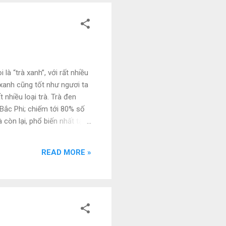
là “trà xanh”, với rất nhiều
 xanh cũng tốt như ngươi ta
 nhiều loại trà. Trà đen
 Bắc Phi; chiếm tới 80% số
còn lại, phổ biến nhất tại
g và trà Ô Long được sử
uất từ nhiều giống khác
READ MORE »