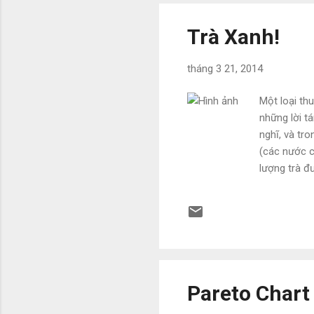
Th..
Trà Xanh!
tháng 3 21, 2014
Một loại thu
những lời t
nghĩ, và tro
(các nước c
lượng trà đư
Trung Quốc,
dụng. Sự kh
nhau của câ
Pareto Chart