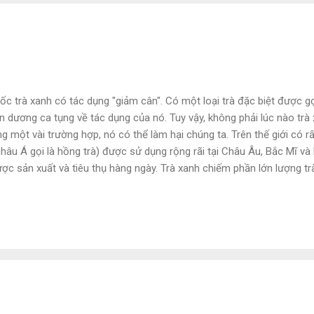
.
ốc trà xanh có tác dụng "giảm cân". Có một loại trà đặc biệt được gọi 
án dương ca tụng về tác dụng của nó. Tuy vậy, không phải lúc nào trà
ng một vài trường hợp, nó có thể làm hại chúng ta. Trên thế giới có rất
hâu Á gọi là hồng trà) được sử dụng rộng rãi tại Châu Âu, Bắc Mĩ và
ợc sản xuất và tiêu thụ hàng ngày. Trà xanh chiếm phần lớn lượng trà 
 Hàn Quốc, Nhật Bản và Morocco. Chỉ có một lượng rất nhỏ trà trắn
ác biệt lớn nhất giữa trà xanh và trà đen là chúng thường được sản x
y chè và cách chúng được xử lý.