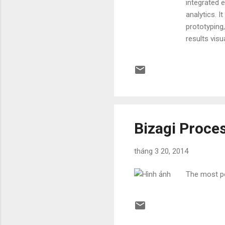
integrated e
analytics. I
prototyping
results vis
which means
license. Rap
Dashboards 
+ Weka + R, 
Bizagi Proce
tháng 3 20, 2014
The most po