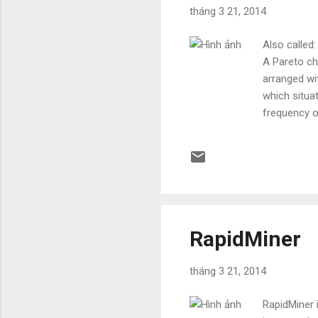
tháng 3 21, 2014
Also called
A Pareto ch
arranged wit
which situa
frequency o
focus on th
communicati
RapidMiner
tháng 3 21, 2014
RapidMiner 