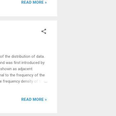
READ MORE »
of the distribution of data.
 and was first introduced by
, shown as adjacent
onal to the frequency of the
the frequency density of the
l area of the histogram is
ing relative frequencies. It
READ MORE »
ries, with the total area
rlapping intervals of a
osen to be of the same size.