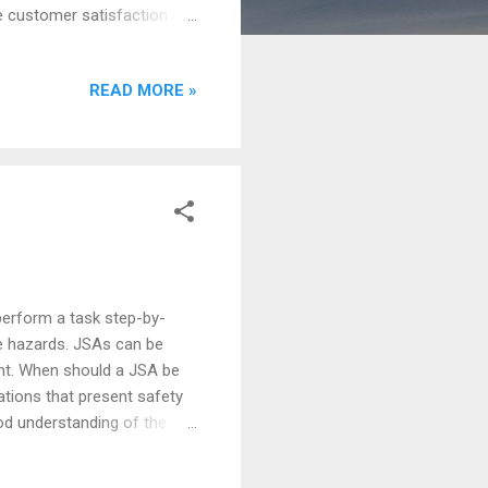
se customer satisfaction if
requisites and takes these
t Factors . (Satisfiers.
READ MORE »
red but do not cause
ustomer and generate
perform a task step-by-
se hazards. JSAs can be
ent. When should a JSA be
tions that present safety
od understanding of the
k practices.