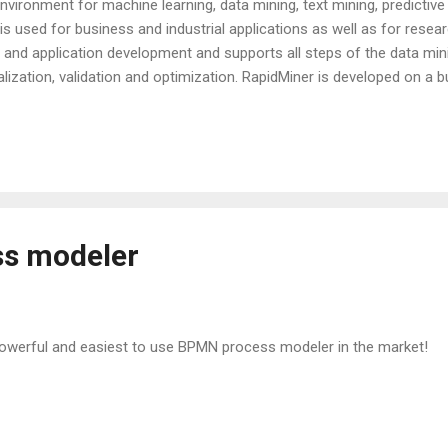
nvironment for machine learning, data mining, text mining, predictiv
t is used for business and industrial applications as well as for resear
, and application development and supports all steps of the data min
ualization, validation and optimization. RapidMiner is developed on a
 the core and earlier versions of the software are available under a
idMiner is No 1 in Business Analytics: Data Mining, Predictive Analyti
in One Tool. 1000+ methods: data mining, business intelligence, ETL,
forecasting, visualization, business intelligence
ss modeler
werful and easiest to use BPMN process modeler in the market!