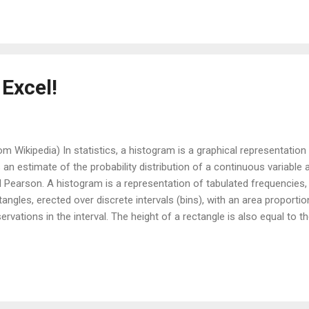
Excel!
om Wikipedia) In statistics, a histogram is a graphical representation 
is an estimate of the probability distribution of a continuous variable
l Pearson. A histogram is a representation of tabulated frequencies
tangles, erected over discrete intervals (bins), with an area proporti
ervations in the interval. The height of a rectangle is also equal to 
erval, i.e., the frequency divided by the width of the interval. The tota
al to the number of data. A histogram may also be normalized display
n shows the proportion of cases that fall into each of several catego
aling 1. The categories are usually specified as consecutive, non-ove
iable. The categories (intervals) must be adjacent, and often are ch