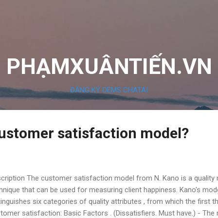
Chuyển đến nội dung chính
PHẠMXUÂNTIẾN.VN
ĐĂNG KÝ OEMS CHATAI
customer satisfaction model?
cription The customer satisfaction model from N. Kano is a quali
hnique that can be used for measuring client happiness. Kano's mod
tinguishes six categories of quality attributes , from which the first t
tomer satisfaction: Basic Factors . (Dissatisfiers. Must have.) - T