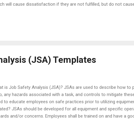
ch will cause dissatisfaction if they are not fulfilled, but do not cau
y are fulfilled (or are exceeded). The customer regards these as pre
 granted. Basic factors establish a market entry 'threshold'. Excitemen
ractive.) - The factors that increase customer satisfaction if delive
satisfaction if they are not delivered. These factors surprise the c
ight'. Using these fa...
nalysis (JSA) Templates
t is Job Safety Analysis (JSA)? JSAs are used to describe how to 
p, any hazards associated with a task, and controls to mitigate the
d to educate employees on safe practices prior to utilizing equipm
ated? JSAs should be developed for all equipment and specific opera
ards and/or concerns. Employees shall be trained on and have a go
tructions and hazards listed in the JSA prior to engaging in such wor