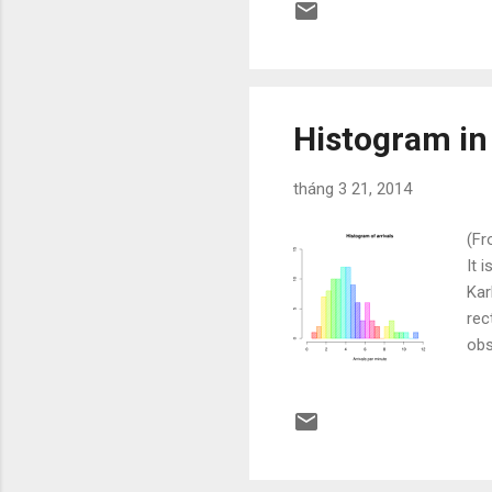
Histogram in 
tháng 3 21, 2014
(Fr
It 
Kar
rec
obs
int
equ
the
equ
var