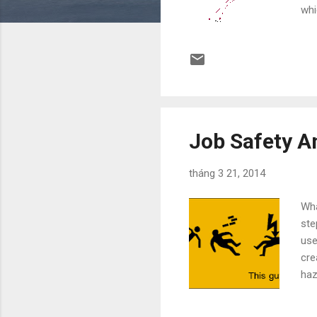
whi
the
for
Att
dis
'del
Job Safety A
tháng 3 21, 2014
Wha
ste
use
cre
haz
ins