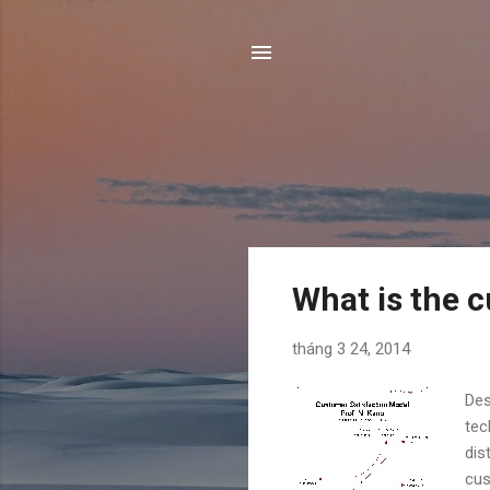
B
What is the 
à
i
tháng 3 24, 2014
đ
ă
Des
n
tec
g
dis
cus