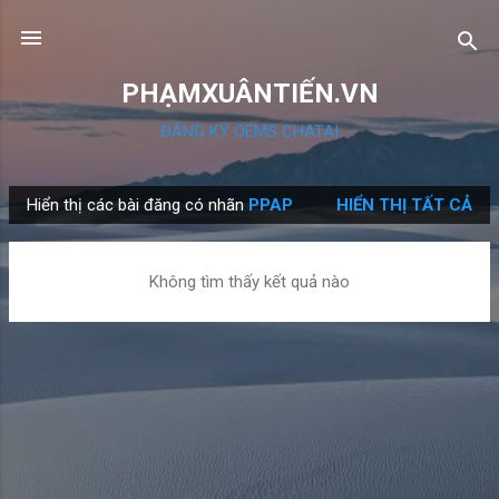
Chuyển đến nội dung chính
PHẠMXUÂNTIẾN.VN
ĐĂNG KÝ OEMS CHATAI
Hiển thị các bài đăng có nhãn
PPAP
HIỂN THỊ TẤT CẢ
B
à
i
Không tìm thấy kết quả nào
đ
ă
n
g