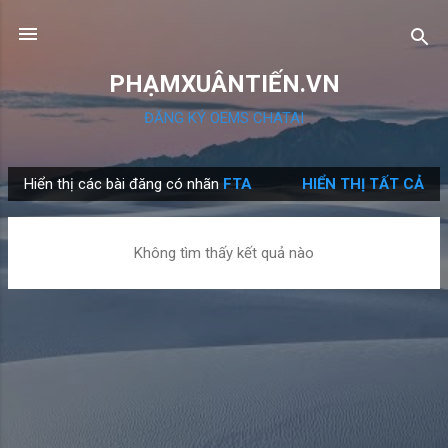
Chuyển đến nội dung chính
PHẠMXUÂNTIẾN.VN
ĐĂNG KÝ OEMS CHATAI
Hiển thị các bài đăng có nhãn
FTA
HIỂN THỊ TẤT CẢ
B
à
i
Không tìm thấy kết quả nào
đ
ă
n
g