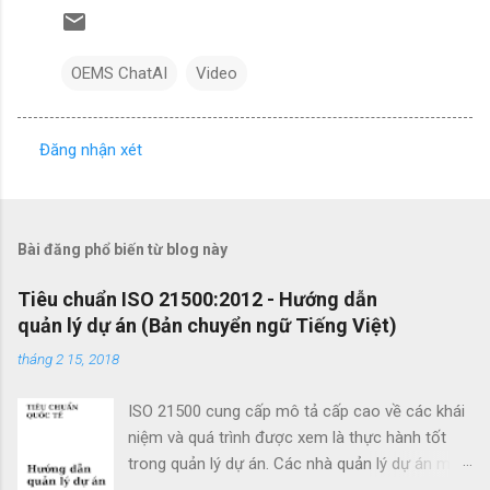
OEMS ChatAI
Video
Đăng nhận xét
N
h
ậ
Bài đăng phổ biến từ blog này
n
x
Tiêu chuẩn ISO 21500:2012 - Hướng dẫn
quản lý dự án (Bản chuyển ngữ Tiếng Việt)
é
t
tháng 2 15, 2018
ISO 21500 cung cấp mô tả cấp cao về các khái
niệm và quá trình được xem là thực hành tốt
trong quản lý dự án. Các nhà quản lý dự án mới
cũng như các nhà quản lý dự án giàu kinh