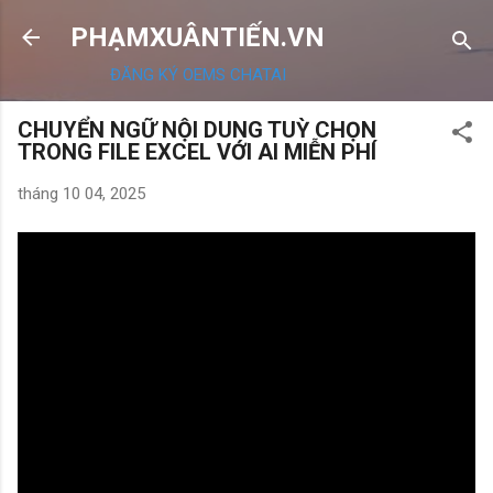
Chuyển đến nội dung chính
PHẠMXUÂNTIẾN.VN
ĐĂNG KÝ OEMS CHATAI
CHUYỂN NGỮ NỘI DUNG TUỲ CHỌN
TRONG FILE EXCEL VỚI AI MIỄN PHÍ
tháng 10 04, 2025