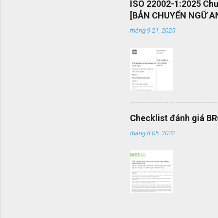
ISO 22002-1:2025 Chươ
mang tính
[BẢN CHUYỂN NGỮ AN
được vận
tháng 9 21, 2025
mình một 
Checklist đánh giá B
tháng 8 05, 2022