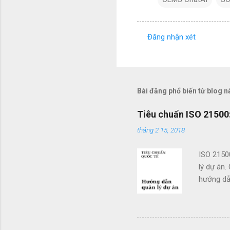
Đăng nhận xét
N
h
ậ
n
Bài đăng phổ biến từ blog n
x
Tiêu chuẩn ISO 21500:
é
tháng 2 15, 2018
t
ISO 2150
lý dự án.
hướng dẫn
doanh. Cá
các tổ c
việc sử d
án và khả