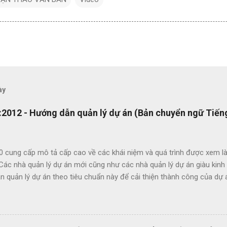
ày
2012 - Hướng dẫn quản lý dự án (Bản chuyển ngữ Tiếng
0 cung cấp mô tả cấp cao về các khái niệm và quá trình được xem là
 Các nhà quản lý dự án mới cũng như các nhà quản lý dự án giàu kin
 quản lý dự án theo tiêu chuẩn này để cải thiện thành công của dự 
c lợi ích của ISO 21500 bao gồm: Khuyến khích chuyển giao kiến ​​th
hức nhằm nâng cao chất lượng dự án Tạo thuận lợi cho quá trình đấu
ụng thuật ngữ quản lý dự án một cách nhất quán Cho phép sự linh ho
 năng làm việc trong các dự án quốc tế Cung cấp các nguyên tắc và 