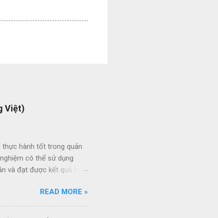
 Việt)
 thực hành tốt trong quản
h nghiệm có thể sử dụng
án và đạt được kết quả kinh
ức giữa các dự án và giữa
READ MORE »
 thầu hiệu quả thông qua
ạt của nhân viên quản lý dự
quy trình quản lý dự án