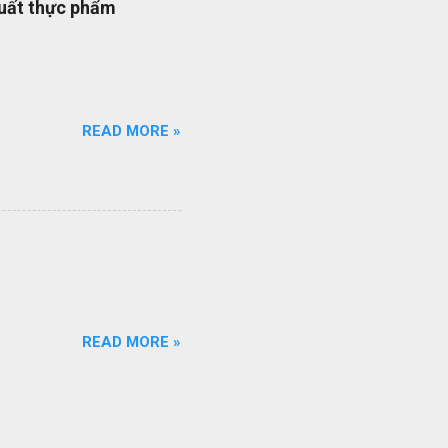
xuất thực phẩm
quy trình ISO của bạn đang
ổi số bộ quy trình của
iên q...
READ MORE »
READ MORE »