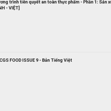
ng trình tiên quyết an toàn thực phẩm - Phần 1: Sản 
 phổ quát OEMS Chuyển đổi số quy trình thật đơn giản. Hiện tại bộ 
H - VIỆT]
 hành dạng bản in? OEMS là một công cụ tuyệt vời giúp bạn chuyển đ
cách đơn giản và nhanh chóng, giúp bạn cắt giảm nhiều loại lãng phí l
RCGS FOOD ISSUE 9 - Bản Tiếng Việt