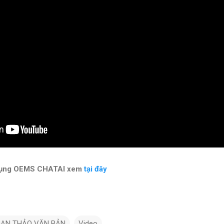
 dụng OEMS CHATAI xem
tại đây
ẠN THẢO VĂN BẢN
Video