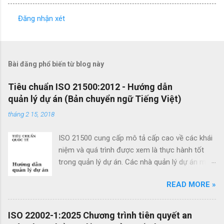
Đăng nhận xét
N
h
ậ
Bài đăng phổ biến từ blog này
n
x
Tiêu chuẩn ISO 21500:2012 - Hướng dẫn
quản lý dự án (Bản chuyển ngữ Tiếng Việt)
é
t
tháng 2 15, 2018
ISO 21500 cung cấp mô tả cấp cao về các khái
niệm và quá trình được xem là thực hành tốt
trong quản lý dự án. Các nhà quản lý dự án mới
cũng như các nhà quản lý dự án giàu kinh
READ MORE »
nghiệm có thể sử dụng hướng dẫn quản lý dự
án theo tiêu chuẩn này để cải thiện thành công
của dự án và đạt được kết quả kinh doanh. Các
ISO 22002-1:2025 Chương trình tiên quyết an
lợi ích của ISO 21500 bao gồm: Khuyến khích