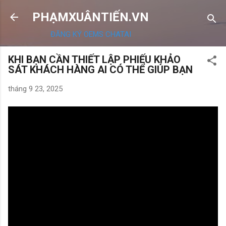
Chuyển đến nội dung chính
PHẠMXUÂNTIẾN.VN
ĐĂNG KÝ OEMS CHATAI
KHI BẠN CẦN THIẾT LẬP PHIẾU KHẢO
SÁT KHÁCH HÀNG AI CÓ THỂ GIÚP BẠN
tháng 9 23, 2025