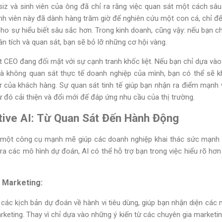
iz và sinh viên của ông đã chỉ ra rằng việc quan sát một cách sâ
inh viên này đã dành hàng trăm giờ để nghiên cứu một con cá, chỉ để
ho sự hiểu biết sâu sắc hơn. Trong kinh doanh, cũng vậy: nếu bạn c
n tích và quan sát, bạn sẽ bỏ lỡ những cơ hội vàng.
 CEO đang đối mặt với sự cạnh tranh khốc liệt. Nếu bạn chỉ dựa vào
mà không quan sát thực tế doanh nghiệp của mình, bạn có thể sẽ k
 của khách hàng. Sự quan sát tinh tế giúp bạn nhận ra điểm mạnh
 đó cải thiện và đổi mới để đáp ứng nhu cầu của thị trường.
ive AI: Từ Quan Sát Đến Hành Động
h một công cụ mạnh mẽ giúp các doanh nghiệp khai thác sức mạnh 
o ra các mô hình dự đoán, AI có thể hỗ trợ bạn trong việc hiểu rõ h
c Marketing:
a các kịch bản dự đoán về hành vi tiêu dùng, giúp bạn nhận diện cá
rketing. Thay vì chỉ dựa vào những ý kiến từ các chuyên gia marketi