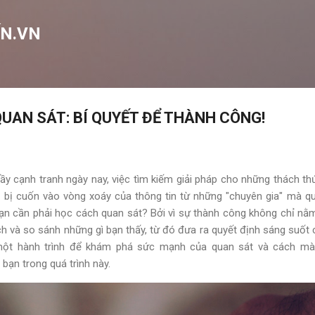
Chuyển đến nội dung chính
N.VN
UAN SÁT: BÍ QUYẾT ĐỂ THÀNH CÔNG!
đầy cạnh tranh ngày nay, việc tìm kiếm giải pháp cho những thách th
 bị cuốn vào vòng xoáy của thông tin từ những "chuyên gia" mà 
bạn cần phải học cách quan sát? Bởi vì sự thành công không chỉ nằm 
h và so sánh những gì bạn thấy, từ đó đưa ra quyết định sáng suốt
ột hành trình để khám phá sức mạnh của quan sát và cách mà 
 bạn trong quá trình này.