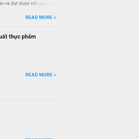
án và đạt được kết quả kinh
ức giữa các dự án và giữa
READ MORE »
 thầu hiệu quả thông qua
ạt của nhân viên quản lý dự
quy trình quản lý dự án
xuất thực phẩm
quy trình ISO của bạn đang
ổi số bộ quy trình của
iên q...
READ MORE »