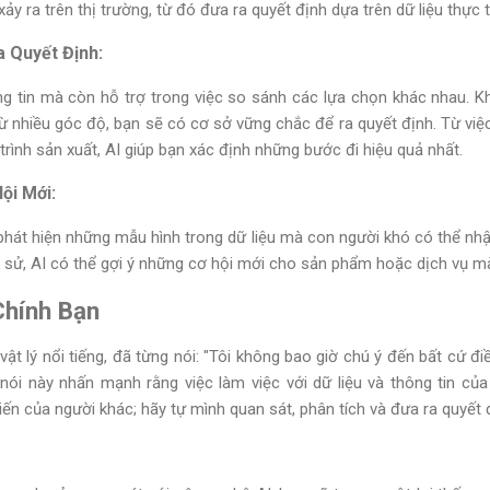
ảy ra trên thị trường, từ đó đưa ra quyết định dựa trên dữ liệu thực t
a Quyết Định:
g tin mà còn hỗ trợ trong việc so sánh các lựa chọn khác nhau. K
ừ nhiều góc độ, bạn sẽ có cơ sở vững chắc để ra quyết định. Từ vi
trình sản xuất, AI giúp bạn xác định những bước đi hiệu quả nhất.
ội Mới:
phát hiện những mẫu hình trong dữ liệu mà con người khó có thể nhậ
ch sử, AI có thể gợi ý những cơ hội mới cho sản phẩm hoặc dịch vụ m
Chính Bạn
t lý nổi tiếng, đã từng nói: "Tôi không bao giờ chú ý đến bất cứ điều
 nói này nhấn mạnh rằng việc làm việc với dữ liệu và thông tin củ
iến của người khác; hãy tự mình quan sát, phân tích và đưa ra quyết 