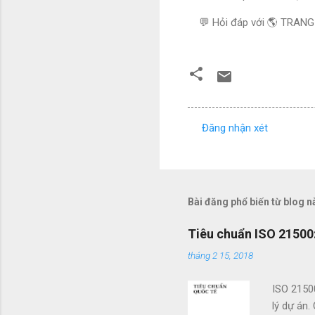
💬 Hỏi đáp với 🌎 TRAN
Đăng nhận xét
N
h
ậ
n
Bài đăng phổ biến từ blog n
x
Tiêu chuẩn ISO 21500:
é
tháng 2 15, 2018
t
ISO 2150
lý dự án.