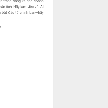
ạnh tranh đáng kể cho doanh
ân tích. Hãy làm việc với AI
ổi bắt đầu từ chính bạn—hãy
P