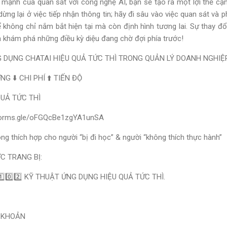
 mạnh của quan sát với công nghệ AI, bạn sẽ tạo ra một lợi thế c
ừng lại ở việc tiếp nhận thông tin; hãy đi sâu vào việc quan sát và ph
không chỉ nắm bắt hiện tại mà còn định hình tương lai. Sự thay đ
à khám phá những điều kỳ diệu đang chờ đợi phía trước!
G DỤNG CHATAI HIỆU QUẢ TỨC THÌ TRONG QUẢN LÝ DOANH NGHIỆ
G ⬇️ CHI PHÍ ⬆️ TIẾN ĐỘ
QUẢ TỨC THÌ
/forms.gle/oFGQcBe1zgYA1unSA
ng thích hợp cho người “bị đi học” & người “không thích thực hành”
C TRANG BỊ:
️⃣0️⃣2️⃣ KỸ THUẬT ỨNG DỤNG HIỆU QUẢ TỨC THÌ.
 KHOẢN