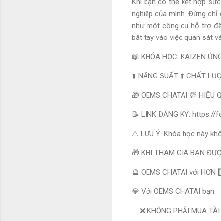
Khi bạn có thể kết hợp sức
nghiệp của mình. Đừng chỉ d
như một công cụ hỗ trợ để 
bắt tay vào việc quan sát v
📖 KHÓA HỌC: KAIZEN ỨN
⬆️ NĂNG SUẤT ⬆️ CHẤT LƯỢN
🎁 OEMS CHATAI 💯 HIỆU 
📝 LINK ĐĂNG KÝ: https:/
⚠️ LƯU Ý: Khóa học này khô
🎁 KHI THAM GIA BẠN ĐƯỢ
🔮 OEMS CHATAI với HƠN 1
💎 Với OEMS CHATAI bạn:
❌ KHÔNG PHẢI MUA TÀI