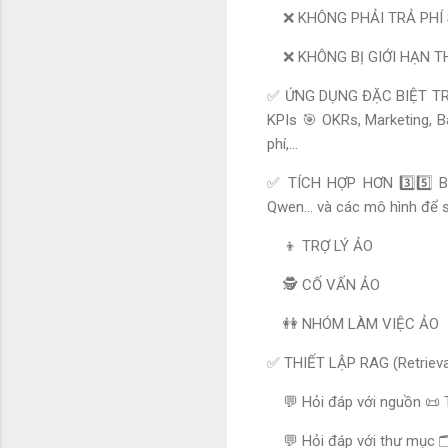
❌ KHÔNG PHẢI TRẢ PHÍ
❌ KHÔNG BỊ GIỚI HẠN TH
✅ ỨNG DỤNG ĐẶC BIỆT TRON
KPIs 🎯 OKRs, Marketing, Bá
phí,…
✅ TÍCH HỢP HƠN 3️⃣5️⃣ BO
Qwen… và các mô hình để s
👦 TRỢ LÝ ẢO
🕵 CỐ VẤN ẢO
👭 NHÓM LÀM VIỆC ẢO
✅ THIẾT LẬP RAG (Retriev
💬 Hỏi đáp với nguồn 📜
💬 Hỏi đáp với thư mục 