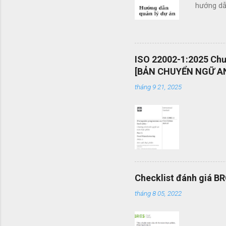
hướng dẫn
doanh. Cá
các tổ c
việc sử d
án và khả
ISO 22002-1:2025 Chươ
mang tính
[BẢN CHUYỂN NGỮ AN
được vận
tháng 9 21, 2025
mình một 
Checklist đánh giá B
tháng 8 05, 2022