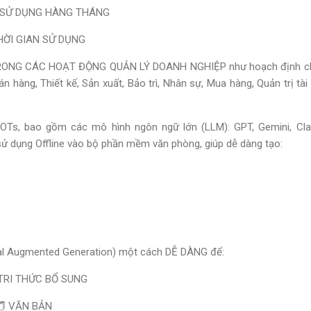
 SỬ DỤNG HÀNG THÁNG
ỜI GIAN SỬ DỤNG
G CÁC HOẠT ĐỘNG QUẢN LÝ DOANH NGHIỆP như hoạch định chiến l
n hàng, Thiết kế, Sản xuất, Bảo trì, Nhân sự, Mua hàng, Quản trị tài 
Ts, bao gồm các mô hình ngôn ngữ lớn (LLM): GPT, Gemini, Clau
ử dụng Offline vào bộ phần mềm văn phòng, giúp dễ dàng tạo:
al Augmented Generation) một cách DỄ DÀNG để:
 TRI THỨC BỔ SUNG
🗂 VĂN BẢN