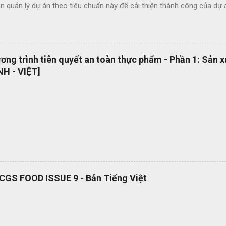
 quản lý dự án theo tiêu chuẩn này để cải thiện thành công của dự 
c lợi ích của ISO 21500 bao gồm: Khuyến khích chuyển giao kiến ​​th
hức nhằm nâng cao chất lượng dự án Tạo thuận lợi cho quá trình đấu
ụng thuật ngữ quản lý dự án một cách nhất quán Cho phép sự linh ho
 năng làm việc trong các dự án quốc tế Cung cấp các nguyên tắc và 
ng trình tiên quyết an toàn thực phẩm - Phần 1: Sản 
 phổ quát OEMS Chuyển đổi số quy trình thật đơn giản. Hiện tại bộ 
H - VIỆT]
 hành dạng bản in? OEMS là một công cụ tuyệt vời giúp bạn chuyển đ
cách đơn giản và nhanh chóng, giúp bạn cắt giảm nhiều loại lãng phí l
RCGS FOOD ISSUE 9 - Bản Tiếng Việt