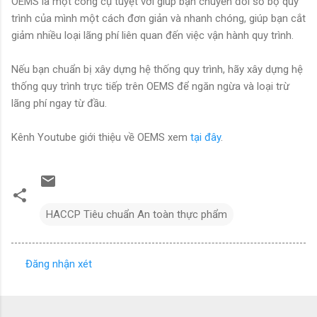
OEMS là một công cụ tuyệt vời giúp bạn chuyển đổi số bộ quy
trình của mình một cách đơn giản và nhanh chóng, giúp bạn cắt
giảm nhiều loại lãng phí liên quan đến việc vận hành quy trình.
Nếu bạn chuẩn bị xây dựng hệ thống quy trình, hãy xây dựng hệ
thống quy trình trực tiếp trên OEMS để ngăn ngừa và loại trừ
lãng phí ngay từ đầu.
Kênh Youtube giới thiệu về OEMS xem
tại đây
.
HACCP Tiêu chuẩn An toàn thực phẩm
Đăng nhận xét
N
h