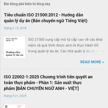
ậ
Bài đăng phổ biến từ blog này
n
x
Tiêu chuẩn ISO 21500:2012 - Hướng dẫn
quản lý dự án (Bản chuyển ngữ Tiếng Việt)
é
t
tháng 2 15, 2018
ISO 21500 cung cấp mô tả cấp cao về các khái
niệm và quá trình được xem là thực hành tốt
trong quản lý dự án. Các nhà quản lý dự án mới
cũng như các nhà quản lý dự án giàu kinh
READ MORE »
nghiệm có thể sử dụng hướng dẫn quản lý dự
án theo tiêu chuẩn này để cải thiện thành công
của dự án và đạt được kết quả kinh doanh. Các
ISO 22002-1:2025 Chương trình tiên quyết an
lợi ích của ISO 21500 bao gồm: Khuyến khích
toàn thực phẩm - Phần 1: Sản xuất thực
chuyển giao kiến ​​thức giữa các dự án và giữa
phẩm [BẢN CHUYỂN NGỮ ANH - VIỆT]
các tổ chức nhằm nâng cao chất lượng dự án
tháng 9 21, 2025
Tạo thuận lợi cho quá trình đấu thầu hiệu quả
thông qua việc sử dụng thuật ngữ quản lý dự án