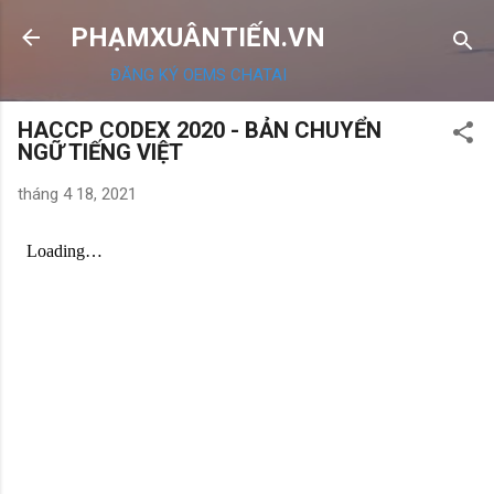
Chuyển đến nội dung chính
PHẠMXUÂNTIẾN.VN
ĐĂNG KÝ OEMS CHATAI
HACCP CODEX 2020 - BẢN CHUYỂN
NGỮ TIẾNG VIỆT
tháng 4 18, 2021