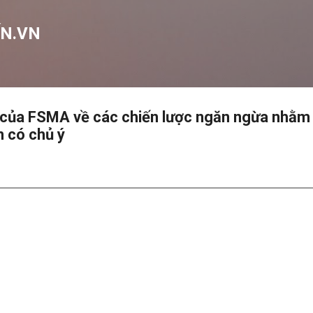
Chuyển đến nội dung chính
N.VN
 của FSMA về các chiến lược ngăn ngừa nhằm
n có chủ ý