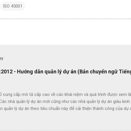
ISO 45001
ày
2012 - Hướng dẫn quản lý dự án (Bản chuyển ngữ Tiếng
0 cung cấp mô tả cấp cao về các khái niệm và quá trình được xem là
 Các nhà quản lý dự án mới cũng như các nhà quản lý dự án giàu kin
 quản lý dự án theo tiêu chuẩn này để cải thiện thành công của dự 
c lợi ích của ISO 21500 bao gồm: Khuyến khích chuyển giao kiến ​​th
hức nhằm nâng cao chất lượng dự án Tạo thuận lợi cho quá trình đấu
ụng thuật ngữ quản lý dự án một cách nhất quán Cho phép sự linh ho