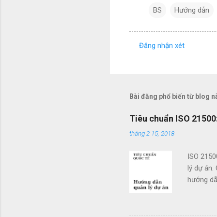
BS
Hướng dẫn
Đăng nhận xét
N
h
ậ
n
Bài đăng phổ biến từ blog n
x
Tiêu chuẩn ISO 21500:
é
tháng 2 15, 2018
t
ISO 2150
lý dự án.
hướng dẫn
doanh. Cá
các tổ c
việc sử d