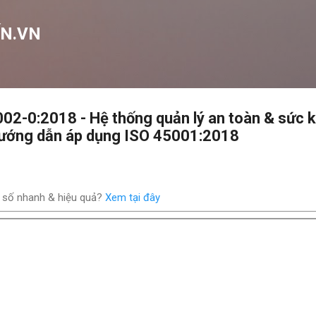
Chuyển đến nội dung chính
N.VN
02-0:2018 - Hệ thống quản lý an toàn & sức 
Hướng dẫn áp dụng ISO 45001:2018
 số nhanh & hiệu quả?
Xem tại đây