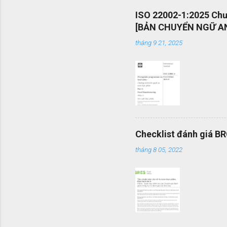
án và khả
ISO 22002-1:2025 Chươ
mang tính
[BẢN CHUYỂN NGỮ AN
được vận
tháng 9 21, 2025
mình một 
Checklist đánh giá B
tháng 8 05, 2022