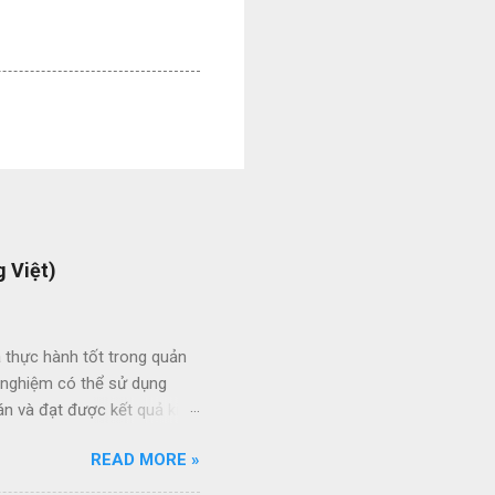
 Việt)
 thực hành tốt trong quản
h nghiệm có thể sử dụng
án và đạt được kết quả kinh
ức giữa các dự án và giữa
READ MORE »
 thầu hiệu quả thông qua
ạt của nhân viên quản lý dự