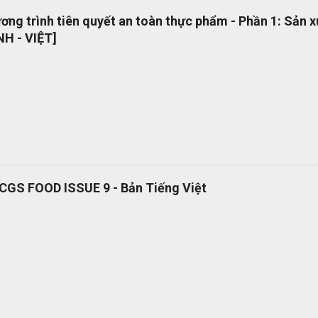
 năng làm việc trong các dự án quốc tế Cung cấp các nguyên tắc và 
ng trình tiên quyết an toàn thực phẩm - Phần 1: Sản 
 phổ quát OEMS Chuyển đổi số quy trình thật đơn giản. Hiện tại bộ 
H - VIỆT]
 hành dạng bản in? OEMS là một công cụ tuyệt vời giúp bạn chuyển đ
cách đơn giản và nhanh chóng, giúp bạn cắt giảm nhiều loại lãng phí l
RCGS FOOD ISSUE 9 - Bản Tiếng Việt