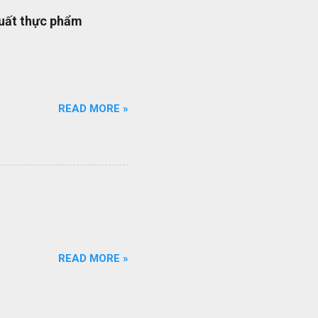
quy trình quản lý dự án
xuất thực phẩm
quy trình ISO của bạn đang
ổi số bộ quy trình của
iên q...
READ MORE »
READ MORE »