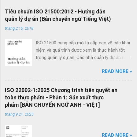
n
x
Tiêu chuẩn ISO 21500:2012 - Hướng dẫn
quản lý dự án (Bản chuyển ngữ Tiếng Việt)
é
t
tháng 2 15, 2018
ISO 21500 cung cấp mô tả cấp cao về các khái
niệm và quá trình được xem là thực hành tốt
trong quản lý dự án. Các nhà quản lý dự án mới
cũng như các nhà quản lý dự án giàu kinh
READ MORE »
nghiệm có thể sử dụng hướng dẫn quản lý dự
án theo tiêu chuẩn này để cải thiện thành công
của dự án và đạt được kết quả kinh doanh. Các
ISO 22002-1:2025 Chương trình tiên quyết an
lợi ích của ISO 21500 bao gồm: Khuyến khích
toàn thực phẩm - Phần 1: Sản xuất thực
chuyển giao kiến ​​thức giữa các dự án và giữa
phẩm [BẢN CHUYỂN NGỮ ANH - VIỆT]
các tổ chức nhằm nâng cao chất lượng dự án
tháng 9 21, 2025
Tạo thuận lợi cho quá trình đấu thầu hiệu quả
thông qua việc sử dụng thuật ngữ quản lý dự án
một cách nhất quán Cho phép sự linh hoạt của
READ MORE »