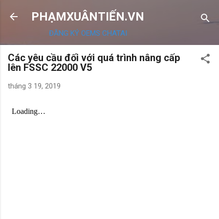
Chuyển đến nội dung chính
PHẠMXUÂNTIẾN.VN
ĐĂNG KÝ OEMS CHATAI
Các yêu cầu đối với quá trình nâng cấp
lên FSSC 22000 V5
tháng 3 19, 2019