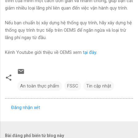
trình của mình một cách đơn giản và nhanh chóng, giúp bạn cắt
giảm nhiều loại lãng phí liên quan đến việc vận hành quy trình.
Nếu bạn chuẩn bị xây dựng hệ thống quy trình, hãy xây dựng hệ
thống quy trình trực tiếp trên OEMS để ngăn ngừa và loại trừ
lãng phí ngay từ đầu.
Kênh Youtube giới thiệu về OEMS xem
tại đây
.
An toàn thực phẩm
FSSC
Tin cập nhật
Đăng nhận xét
N
h
ậ
Bài đăng phổ biến từ blog này