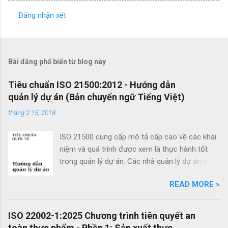
Đăng nhận xét
N
h
ậ
Bài đăng phổ biến từ blog này
n
x
Tiêu chuẩn ISO 21500:2012 - Hướng dẫn
quản lý dự án (Bản chuyển ngữ Tiếng Việt)
é
t
tháng 2 15, 2018
ISO 21500 cung cấp mô tả cấp cao về các khái
niệm và quá trình được xem là thực hành tốt
trong quản lý dự án. Các nhà quản lý dự án mới
cũng như các nhà quản lý dự án giàu kinh
READ MORE »
nghiệm có thể sử dụng hướng dẫn quản lý dự
án theo tiêu chuẩn này để cải thiện thành công
của dự án và đạt được kết quả kinh doanh. Các
ISO 22002-1:2025 Chương trình tiên quyết an
lợi ích của ISO 21500 bao gồm: Khuyến khích
toàn thực phẩm - Phần 1: Sản xuất thực