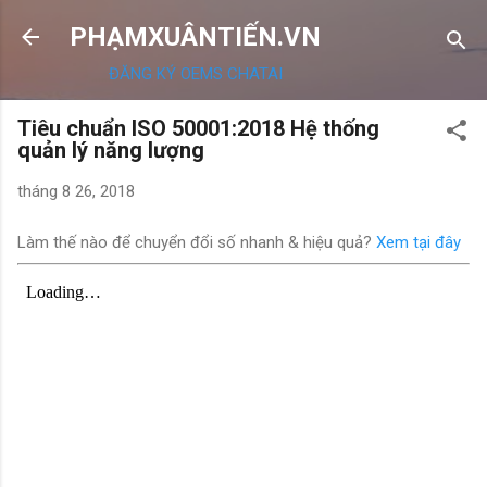
Chuyển đến nội dung chính
PHẠMXUÂNTIẾN.VN
ĐĂNG KÝ OEMS CHATAI
Tiêu chuẩn ISO 50001:2018 Hệ thống
quản lý năng lượng
tháng 8 26, 2018
Làm thế nào để chuyển đổi số nhanh & hiệu quả?
Xem tại đây