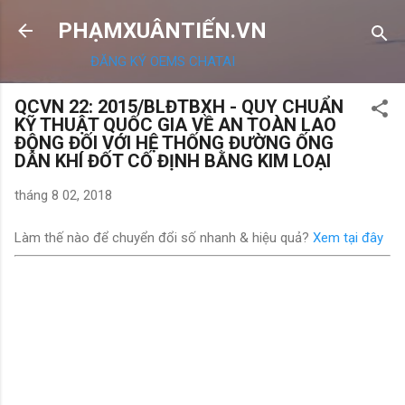
Chuyển đến nội dung chính
PHẠMXUÂNTIẾN.VN
ĐĂNG KÝ OEMS CHATAI
QCVN 22: 2015/BLĐTBXH - QUY CHUẨN
KỸ THUẬT QUỐC GIA VỀ AN TOÀN LAO
ĐỘNG ĐỐI VỚI HỆ THỐNG ĐƯỜNG ỐNG
DẪN KHÍ ĐỐT CỐ ĐỊNH BẰNG KIM LOẠI
tháng 8 02, 2018
Làm thế nào để chuyển đổi số nhanh & hiệu quả?
Xem tại đây