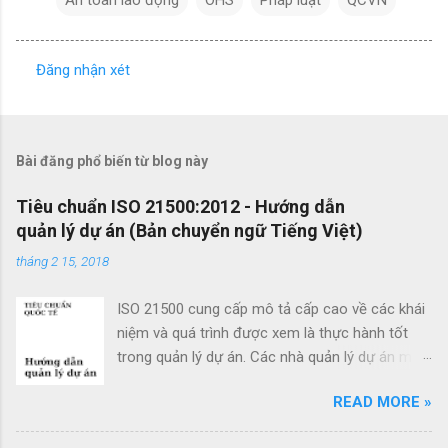
Đăng nhận xét
N
h
ậ
Bài đăng phổ biến từ blog này
n
x
Tiêu chuẩn ISO 21500:2012 - Hướng dẫn
quản lý dự án (Bản chuyển ngữ Tiếng Việt)
é
t
tháng 2 15, 2018
ISO 21500 cung cấp mô tả cấp cao về các khái
niệm và quá trình được xem là thực hành tốt
trong quản lý dự án. Các nhà quản lý dự án mới
cũng như các nhà quản lý dự án giàu kinh
READ MORE »
nghiệm có thể sử dụng hướng dẫn quản lý dự
án theo tiêu chuẩn này để cải thiện thành công