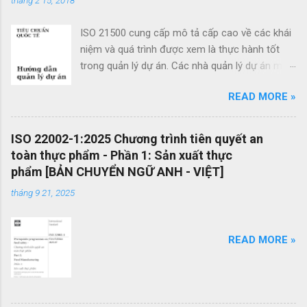
ISO 21500 cung cấp mô tả cấp cao về các khái
niệm và quá trình được xem là thực hành tốt
trong quản lý dự án. Các nhà quản lý dự án mới
cũng như các nhà quản lý dự án giàu kinh
READ MORE »
nghiệm có thể sử dụng hướng dẫn quản lý dự
án theo tiêu chuẩn này để cải thiện thành công
của dự án và đạt được kết quả kinh doanh. Các
ISO 22002-1:2025 Chương trình tiên quyết an
lợi ích của ISO 21500 bao gồm: Khuyến khích
toàn thực phẩm - Phần 1: Sản xuất thực
chuyển giao kiến ​​thức giữa các dự án và giữa
phẩm [BẢN CHUYỂN NGỮ ANH - VIỆT]
các tổ chức nhằm nâng cao chất lượng dự án
tháng 9 21, 2025
Tạo thuận lợi cho quá trình đấu thầu hiệu quả
thông qua việc sử dụng thuật ngữ quản lý dự án
một cách nhất quán Cho phép sự linh hoạt của
READ MORE »
nhân viên quản lý dự án và khả năng làm việc
trong các dự án quốc tế Cung cấp các nguyên
tắc và quy trình quản lý dự án mang tính phổ
quát OEMS Chuyển đổi số quy trình thật đơn