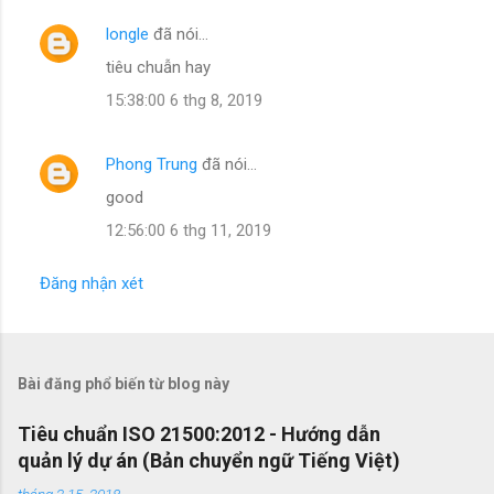
longle
đã nói…
N
tiêu chuẫn hay
h
15:38:00 6 thg 8, 2019
ậ
n
Phong Trung
đã nói…
x
good
é
t
12:56:00 6 thg 11, 2019
Đăng nhận xét
Bài đăng phổ biến từ blog này
Tiêu chuẩn ISO 21500:2012 - Hướng dẫn
quản lý dự án (Bản chuyển ngữ Tiếng Việt)
tháng 2 15, 2018