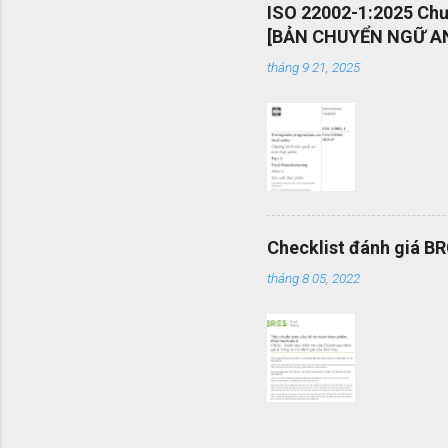
án và khả
ISO 22002-1:2025 Chươ
mang tính
[BẢN CHUYỂN NGỮ AN
được vận
tháng 9 21, 2025
mình một 
Checklist đánh giá B
tháng 8 05, 2022