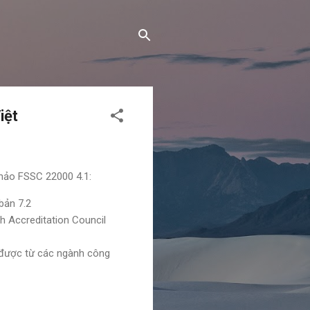
iệt
thảo FSSC 22000 4.1:
bản 7.2
h Accreditation Council
 được từ các ngành công