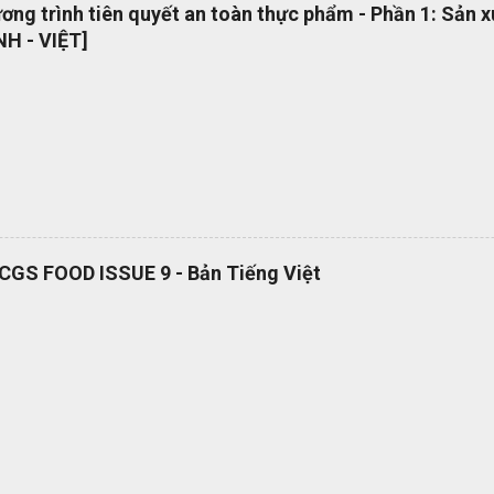
 năng làm việc trong các dự án quốc tế Cung cấp các nguyên tắc và 
ng trình tiên quyết an toàn thực phẩm - Phần 1: Sản 
 phổ quát OEMS Chuyển đổi số quy trình thật đơn giản. Hiện tại bộ 
H - VIỆT]
 hành dạng bản in? OEMS là một công cụ tuyệt vời giúp bạn chuyển đ
cách đơn giản và nhanh chóng, giúp bạn cắt giảm nhiều loại lãng phí l
RCGS FOOD ISSUE 9 - Bản Tiếng Việt