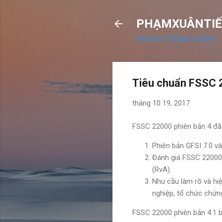
PHẠMXUÂNTIẾ
ĐĂNG KÝ OEMS CHATAI
Tiêu chuẩn FSSC 2
tháng 10 19, 2017
FSSC 22000 phiên bản 4 đã 
Phiên bản GFSI 7.0 và
Đánh giá FSSC 22000 
(RvA)
Nhu cầu làm rõ và hi
nghiệp, tổ chức chứn
FSSC 22000 phiên bản 4.1 bắ