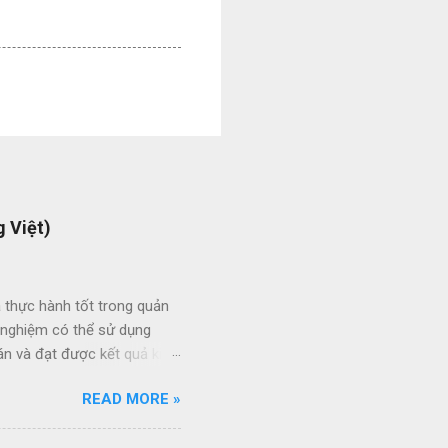
 Việt)
 thực hành tốt trong quản
h nghiệm có thể sử dụng
án và đạt được kết quả kinh
ức giữa các dự án và giữa
READ MORE »
 thầu hiệu quả thông qua
ạt của nhân viên quản lý dự