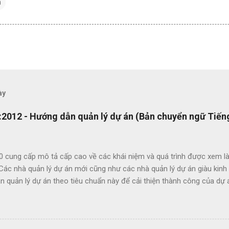
n
ày
2012 - Hướng dẫn quản lý dự án (Bản chuyển ngữ Tiếng
0 cung cấp mô tả cấp cao về các khái niệm và quá trình được xem là
 Các nhà quản lý dự án mới cũng như các nhà quản lý dự án giàu kin
 quản lý dự án theo tiêu chuẩn này để cải thiện thành công của dự 
c lợi ích của ISO 21500 bao gồm: Khuyến khích chuyển giao kiến ​​th
hức nhằm nâng cao chất lượng dự án Tạo thuận lợi cho quá trình đấu
ụng thuật ngữ quản lý dự án một cách nhất quán Cho phép sự linh ho