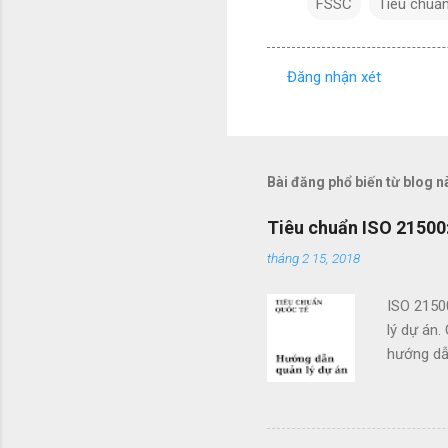
FSSC
Tiêu chuẩ
Đăng nhận xét
N
h
ậ
n
Bài đăng phổ biến từ blog n
x
Tiêu chuẩn ISO 21500:
é
tháng 2 15, 2018
t
ISO 2150
lý dự án.
hướng dẫn
doanh. Cá
các tổ c
việc sử d