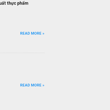
quy trình quản lý dự án
xuất thực phẩm
quy trình ISO của bạn đang
ổi số bộ quy trình của
iên q...
READ MORE »
READ MORE »