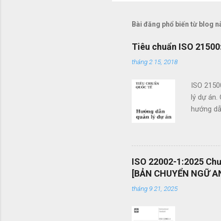
ậ
n
Bài đăng phổ biến từ blog n
x
Tiêu chuẩn ISO 21500:
é
tháng 2 15, 2018
t
ISO 2150
lý dự án.
hướng dẫn
doanh. Cá
các tổ c
việc sử d
án và khả
ISO 22002-1:2025 Chươ
mang tính
[BẢN CHUYỂN NGỮ AN
được vận
tháng 9 21, 2025
mình một 