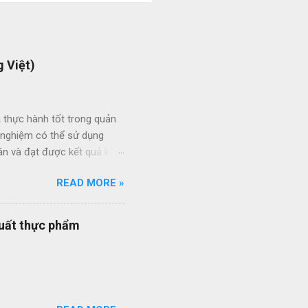
 Việt)
 thực hành tốt trong quản
h nghiệm có thể sử dụng
án và đạt được kết quả kinh
ức giữa các dự án và giữa
READ MORE »
 thầu hiệu quả thông qua
ạt của nhân viên quản lý dự
quy trình quản lý dự án
xuất thực phẩm
quy trình ISO của bạn đang
ổi số bộ quy trình của
iên q...