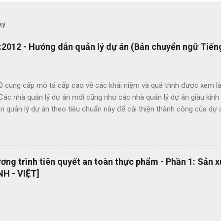
ày
2012 - Hướng dẫn quản lý dự án (Bản chuyển ngữ Tiếng
0 cung cấp mô tả cấp cao về các khái niệm và quá trình được xem là
 Các nhà quản lý dự án mới cũng như các nhà quản lý dự án giàu kin
 quản lý dự án theo tiêu chuẩn này để cải thiện thành công của dự 
c lợi ích của ISO 21500 bao gồm: Khuyến khích chuyển giao kiến ​​th
hức nhằm nâng cao chất lượng dự án Tạo thuận lợi cho quá trình đấu
ụng thuật ngữ quản lý dự án một cách nhất quán Cho phép sự linh ho
 năng làm việc trong các dự án quốc tế Cung cấp các nguyên tắc và 
ng trình tiên quyết an toàn thực phẩm - Phần 1: Sản 
 phổ quát OEMS Chuyển đổi số quy trình thật đơn giản. Hiện tại bộ 
H - VIỆT]
 hành dạng bản in? OEMS là một công cụ tuyệt vời giúp bạn chuyển đ
cách đơn giản và nhanh chóng, giúp bạn cắt giảm nhiều loại lãng phí l