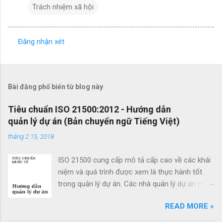
Trách nhiệm xã hội
Đăng nhận xét
N
h
ậ
Bài đăng phổ biến từ blog này
n
x
Tiêu chuẩn ISO 21500:2012 - Hướng dẫn
quản lý dự án (Bản chuyển ngữ Tiếng Việt)
é
t
tháng 2 15, 2018
ISO 21500 cung cấp mô tả cấp cao về các khái
niệm và quá trình được xem là thực hành tốt
trong quản lý dự án. Các nhà quản lý dự án mới
cũng như các nhà quản lý dự án giàu kinh
READ MORE »
nghiệm có thể sử dụng hướng dẫn quản lý dự
án theo tiêu chuẩn này để cải thiện thành công