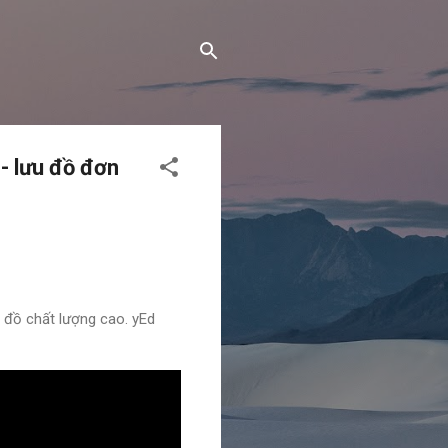
- lưu đồ đơn
 đồ chất lượng cao. yEd