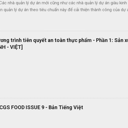
 Các nhà quản lý dự án mới cũng như các nhà quản lý dự án giàu kin
 quản lý dự án theo tiêu chuẩn này để cải thiện thành công của dự 
c lợi ích của ISO 21500 bao gồm: Khuyến khích chuyển giao kiến ​​th
hức nhằm nâng cao chất lượng dự án Tạo thuận lợi cho quá trình đấu
ụng thuật ngữ quản lý dự án một cách nhất quán Cho phép sự linh ho
 năng làm việc trong các dự án quốc tế Cung cấp các nguyên tắc và 
ng trình tiên quyết an toàn thực phẩm - Phần 1: Sản 
 phổ quát OEMS Chuyển đổi số quy trình thật đơn giản. Hiện tại bộ 
H - VIỆT]
 hành dạng bản in? OEMS là một công cụ tuyệt vời giúp bạn chuyển đ
cách đơn giản và nhanh chóng, giúp bạn cắt giảm nhiều loại lãng phí l
RCGS FOOD ISSUE 9 - Bản Tiếng Việt