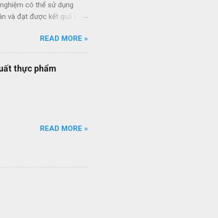
h nghiệm có thể sử dụng
án và đạt được kết quả kinh
ức giữa các dự án và giữa
READ MORE »
 thầu hiệu quả thông qua
ạt của nhân viên quản lý dự
quy trình quản lý dự án
xuất thực phẩm
quy trình ISO của bạn đang
ổi số bộ quy trình của
iên q...
READ MORE »