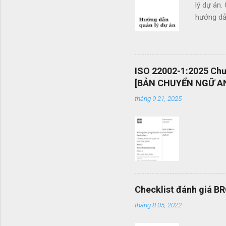
lý dự án.
hướng dẫn
doanh. Cá
các tổ c
việc sử d
án và khả
ISO 22002-1:2025 Chươ
mang tính
[BẢN CHUYỂN NGỮ AN
được vận
tháng 9 21, 2025
mình một 
Checklist đánh giá B
tháng 8 05, 2022