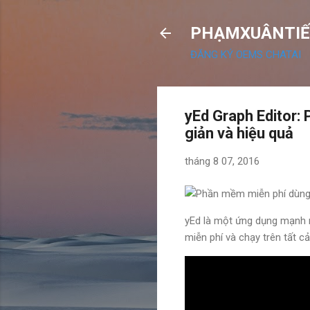
PHẠMXUÂNTIẾ
ĐĂNG KÝ OEMS CHATAI
yEd Graph Editor:
giản và hiệu quả
tháng 8 07, 2016
yEd là một ứng dụng mạnh 
miễn phí và chạy trên tất c