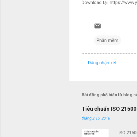
Download tại: https://www
Phần mềm
Đăng nhận xét
N
h
ậ
n
Bài đăng phổ biến từ blog n
x
Tiêu chuẩn ISO 21500:
é
tháng 2 15, 2018
t
ISO 2150